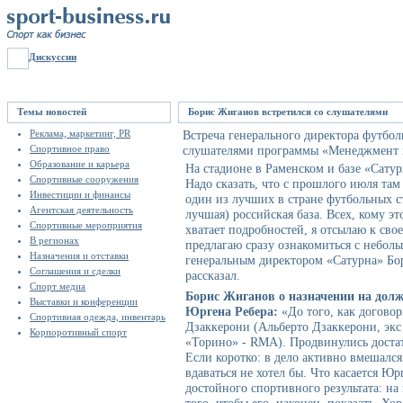
Дискуссии
Темы новостей
Борис Жиганов встретился со слушателями
Реклама, маркетинг, PR
Встреча генерального директора футбо
Спортивное право
слушателями программы «Менеджмент в
Образование и карьера
На стадионе в Раменском и базе «Сатур
Спортивные сооружения
Надо сказать, что с прошлого июля там
Инвестиции и финансы
один из лучших в стране футбольных с
Агентская деятельность
лучшая) российская база. Всех, кому э
Спортивные мероприятия
хватает подробностей, я отсылаю к св
В регионах
предлагаю сразу ознакомиться с небол
Назначения и отставки
генеральным директором «Сатурна» Бо
Соглашения и сделки
рассказал.
Спорт медиа
Борис Жиганов о назначении на долж
Выставки и конференции
Юргена Ребера:
«До того, как договор
Спортивная одежда, инвентарь
Дзаккерони (Альберто Дзаккерони, экс
Корпоротивный спорт
«Торино» - RMA). Продвинулись достато
Если коротко: в дело активно вмешался
вдаваться не хотел бы. Что касается Юр
достойного спортивного результата: на 