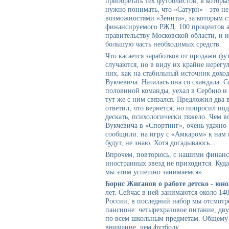
приобретать тех футболистов, в которы
нужно понимать, что «Сатурн» - это не
возможностями «Зенита», за которым 
финансируемого РЖД. 100 процентов 
правительству Московской области, и 
большую часть необходимых средств.
Что касается заработков от продажи фут
случаются, но в виду их крайне нерег
них, как на стабильный источник доход
Вукчевича. Началась она со скандала. 
половиной команды, уехал в Сербию и о
тут же с ним связался. Предложил два 
ответил, что вернется, но попросил по
дескать, психологически тяжело. Чем 
Вукчевича в «Спортинг», очень удачно 
сообщили: на игру с «Амкаром» к нам 
будут, не знаю. Хотя догадываюсь...
Впрочем, повторюсь, с нашими финанс
иностранных звезд не приходится. Куда
мы этим успешно занимаемся».
Борис Жиганов о работе детско - ю
лет. Сейчас в ней занимаются около 140
России, в последний набор мы отсмотр
пансионе: четырехразовое питание, дву
по всем школьным предметам. Общему 
внимание, чем футболу.