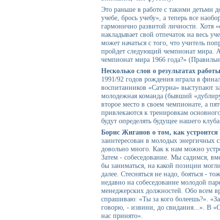
Это раньше в работе с такими детьми
учебе, брось учебу», а теперь все наоб
гармонично развитой личности. Хотя «
накладывает свой отпечаток на весь у
может начаться с того, что учитель поп
пройдет следующий чемпионат мира. А 
чемпионат мира 1966 года?» (Правильн
Несколько слов о результатах работ
1991/92 годов рождения играла в финал
воспитанников «Сатурна» выступают за
молодежная команда (бывший «дублиру
второе место в своем чемпионате, а пя
привлекаются к тренировкам основного
будут определять будущее нашего клуба
Борис Жиганов о том, как устроится
заинтересован в молодых энергичных с
довольно много. Как к нам можно устро
Затем - собеседование. Мы садимся, вм
бы заниматься, на какой позиции могл
далее. Стесняться не надо, бояться - то
недавно на собеседование молодой паре
менеджерских должностей. Обо всем вр
спрашиваю: «Ты за кого болеешь?». «За «
говорю, - извини, до свидания...». В «
нас принято».