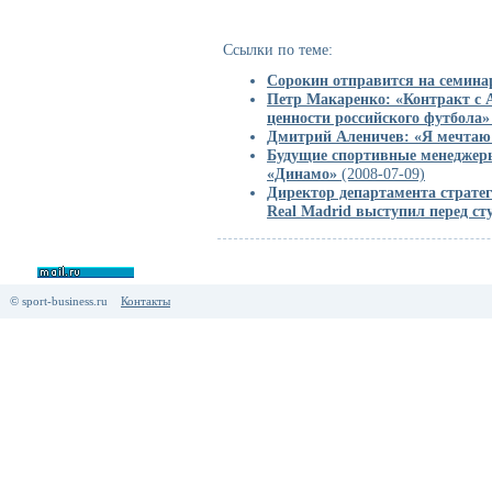
Ссылки по теме:
Сорокин отправится на семин
Петр Макаренко: «Контракт с A
ценности российского футбола»
Дмитрий Аленичев: «Я мечтаю
Будущие спортивные менеджеры
«Динамо»
(2008-07-09)
Директор департамента стратег
Real Madrid выступил перед с
© sport-business.ru
Контакты