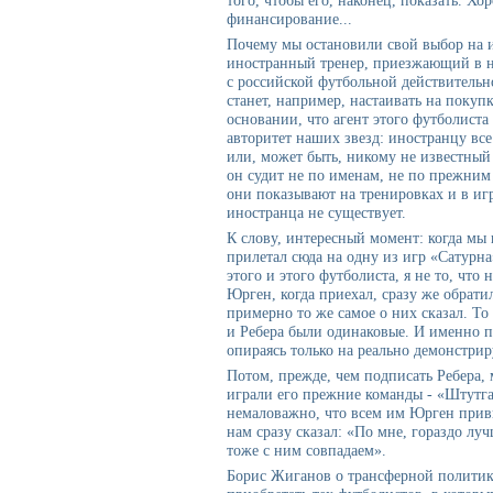
того, чтобы его, наконец, показать. Хо
финансирование...
Почему мы остановили свой выбор на 
иностранный тренер, приезжающий в н
с российской футбольной действительн
станет, например, настаивать на покупк
основании, что агент этого футболиста 
авторитет наших звезд: иностранцу все
или, может быть, никому не известный 
он судит не по именам, не по прежним 
они показывают на тренировках и в игр
иностранца не существует.
К слову, интересный момент: когда мы 
прилетал сюда на одну из игр «Сатурна»
этого и этого футболиста, я не то, что 
Юрген, когда приехал, сразу же обрат
примерно то же самое о них сказал. То
и Ребера были одинаковые. И именно п
опираясь только на реально демонстри
Потом, прежде, чем подписать Ребера, 
играли его прежние команды - «Штутга
немаловажно, что всем им Юрген при
нам сразу сказал: «По мне, гораздо луч
тоже с ним совпадаем».
Борис Жиганов о трансферной политике