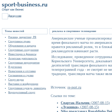
Дискуссии
Темы новостей
реклама и спортивное телевидение
Реклама, маркетинг, PR
Американские ученые проанализировал
Спортивное право
время финального матча по американск
Образование и карьера
нравится рекламный ролик, то в ближ
Спортивные сооружения
рекламодателя начинают расти.
Инвестиции и финансы
Исследование, проведенное сотрудник
Агентская деятельность
Корнельского Университета, доказывае
Спортивные мероприятия
десятилетий трансляция финального ма
В регионах
телепрограммой года - ее смотрят не 
Назначения и отставки
традиции, трансляция матча также явл
Соглашения и сделки
Спорт медиа
Выставки и конференции
Источник:
re-port.ru
Спортивная одежда, инвентарь
Корпоротивный спорт
Ссылки по теме:
Спартак-Нальчик
(2007-08-15)
«Лужники»
(2007-08-15)
Nike представил Ronaldinho Doi