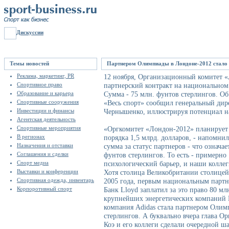
Дискуссии
Темы новостей
Партнером Олимпиады в Лондоне-2012 стало пи
Реклама, маркетинг, PR
12 ноября, Организационный комитет 
Спортивное право
партнерский контракт на национальном 
Образование и карьера
Сумма - 75 млн. фунтов стерлингов. О
Спортивные сооружения
«Весь спорт» сообщил генеральный ди
Инвестиции и финансы
Чернышенко, иллюстрируя потенциал н
Агентская деятельность
Спортивные мероприятия
«Оргкомитет «Лондон-2012» планирует
В регионах
порядка 1,5 млрд. долларов, - напомн
Назначения и отставки
сумма за статус партнеров - что означае
Соглашения и сделки
фунтов стерлингов. То есть - примерно
Спорт медиа
психологический барьер, и наши коллег
Выставки и конференции
Хотя столица Великобритании столицей
Спортивная одежда, инвентарь
2005 года, первым национальным партне
Корпоротивный спорт
Банк Lloyd заплатил за это право 80 мл
крупнейших энергетических компаний Е
компания Adidas стала партнером Олим
стерлингов. А буквально вчера глава О
Коэ и его коллеги сделали очередной ша