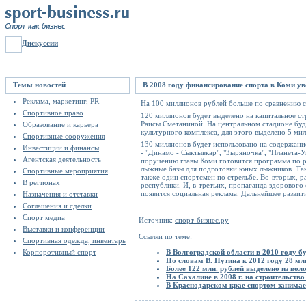
Дискуссии
Темы новостей
В 2008 году финансирование спорта в Коми ув
Реклама, маркетинг, PR
На 100 миллионов рублей больше по сравнению с 
Спортивное право
120 миллионов будет выделено на капитальное с
Раисы Сметаниной. На центральном стадионе буд
Образование и карьера
культурного комплекса, для этого выделено 5 ми
Спортивные сооружения
130 миллионов будет использовано на содержан
Инвестиции и финансы
- "Динамо - Сыктывкар", "Зыряночка", "Планета-
Агентская деятельность
поручению главы Коми готовится программа по р
лыжные базы для подготовки юных лыжников. Та
Спортивные мероприятия
также один спортсмен по стрельбе. Во-вторых, 
В регионах
республики. И, в-третьих, пропаганда здорового
появится социальная реклама. Дальнейшее разви
Назначения и отставки
Соглашения и сделки
Спорт медиа
Источник:
спорт-бизнес.ру
Выставки и конференции
Ссылки по теме:
Спортивная одежда, инвентарь
Корпоротивный спорт
В Волгоградской области в 2010 году бу
По словам В. Путина к 2012 году 28 мл
Более 122 млн. рублей выделено из вол
На Сахалине в 2008 г. на строительств
В Краснодарском крае спортом занимае