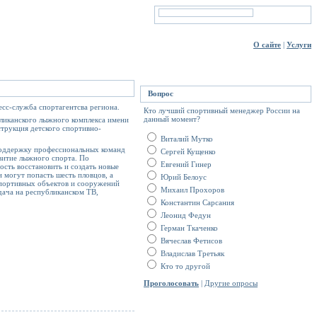
О сайте
|
Услуги
Вопрос
есс-служба спортагентсва региона.
Кто лучший спортивный менеджер России на
данный момент?
бликанского лыжного комплекса имени
струкция детского спортивно-
Виталий Мутко
поддержку профессиональных команд
Сергей Кущенко
звитие лыжного спорта. По
Евгений Гинер
сть восстановить и создать новые
могут попасть шесть пловцов, а
Юрий Белоус
спортивных объектов и сооружений
Михаил Прохоров
дача на республиканском ТВ,
Константин Сарсания
Леонид Федун
Герман Ткаченко
Вячеслав Фетисов
Владислав Третьяк
Кто то другой
Проголосовать
|
Другие опросы