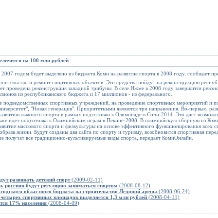
еличится на 100 млн рублей
2007 годом будет выделено из бюджета Коми на развитие спорта в 2008 году, сообщает пр
троительство и ремонт спортивных объектов. Эти средства пойдут на реконструкцию респу
ет проведена реконструкция западной трибуны. В селе Ижме в 2008 году завершится рекон
ллионов из республиканского бюджета и 17 миллионов - из федерального.
ие подведомственных спортивных учреждений, на проведение спортивных мероприятий и 
Университет", "Новая генерация". Приоритетными являются три направления. Во-первых, ра
азвитию лыжного спорта в рамках подготовки к Олимпиаде в Сочи-2014. Это даст возможно
кже идет подготовка к
Олимпийским играм
в Пекине-2008. В олимпийскую сборную из Коми 
развитие массового спорта и физкультуры на основе эффективного функционирования всех 
 образа жизни. Будут созданы два сайта по спорту и туризму, возобновится спортивная пере
тие получат все традиционно-культивируемые виды спорта, передает КомиОнлайн.
дут развивать детский спорт
(2009-02-11)
н. россиян будут регулярно заниматься спортом
(2008-08-12)
огодского областного бюджета на строительство Ледовой арены
(2008-06-24)
о четырех спортивных площадок выделяется 1,3 млн рублей
(2008-04-11)
тся 17% населения
(2008-04-09)