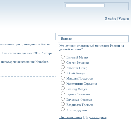
О сайте
|
Услуги
Вопрос
ламы пива при проведении в России
Кто лучший спортивный менеджер России на
данный момент?
 Так, согласно данным РФС, "потери
Виталий Мутко
 пивоваренная компания Heineken.
Сергей Кущенко
Евгений Гинер
Юрий Белоус
Михаил Прохоров
Константин Сарсания
Леонид Федун
Герман Ткаченко
Вячеслав Фетисов
Владислав Третьяк
Кто то другой
Проголосовать
|
Другие опросы