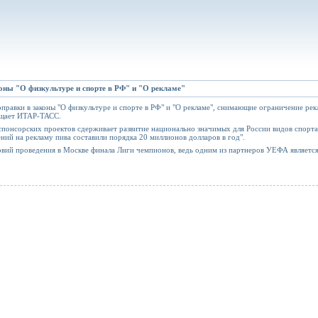
оны "О физкультуре и спорте в РФ" и "О рекламе"
правки в законы "О физкультуре и спорте в РФ" и "О рекламе", снимающие ограничение рек
бщает ИТАР-ТАСС.
понсорских проектов сдерживает развитие национально значимых для России видов спорта.
ний на рекламу пива составили порядка 20 миллионов долларов в год".
вий проведения в Москве финала Лиги чемпионов, ведь одним из партнеров УЕФА является