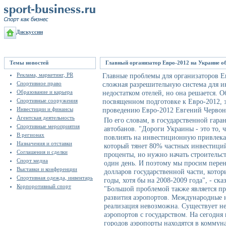
Дискуссии
Темы новостей
Главный организатор Евро-2012 на Украине о
Реклама, маркетинг, PR
Главные проблемы для организаторов Ев
Спортивное право
сложная разрешительную система для и
Образование и карьера
недостатком отелей, но она решается. Об
Спортивные сооружения
посвященном подготовке к Евро-2012, з
Инвестиции и финансы
проведению Евро-2012 Евгений Черво
Агентская деятельность
По его словам, в государственной гар
Спортивные мероприятия
автобанов. "Дороги Украины - это то,
В регионах
повлиять на инвестиционную привлекате
Назначения и отставки
который тянет 80% частных инвестиций
Соглашения и сделки
проценты, но нужно начать строительст
Спорт медиа
один день. И поэтому мы просим перен
Выставки и конференции
долларов государственной части, котор
Спортивная одежда, инвентарь
годы, хотя бы на 2008-2009 года", - ска
Корпоротивный спорт
"Большой проблемой также является п
развития аэропортов. Международные н
реализация невозможна. Существует не
аэропортов с государством. На сегодн
городов аэропорты находятся в коммун