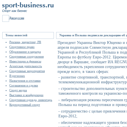
Дискуссии
Темы новостей
Украина и Польша подписали декларацию об у
Реклама, маркетинг, PR
Президент Украины Виктор Ющенко и 
Спортивное право
апреля подписали Совместную деклара
Образование и карьера
Украиной и Республикой Польша в подг
Спортивные сооружения
Европы по футболу Евро-2012. Церемон
Инвестиции и финансы
дворце в Варшаве, сообщает ИА REGNU
Агентская деятельность
необходимость укрепления сотрудничес
Спортивные мероприятия
прежде всего, в таких сферах:
В регионах
- развитие спортивной, транспортной, 
Назначения и отставки
телекоммуникационной инфраструктур
Соглашения и сделки
- строительство дополнительных пункт
Спорт медиа
таможенного контроля на украинско-по
Выставки и конференции
- либерализация режима пересечения 
Спортивная одежда, инвентарь
Польша на период подготовки и прове
Корпоротивный спорт
- сотрудничество с целью привлечения
Евро-2012,
- обеспечение надлежащего уровня без