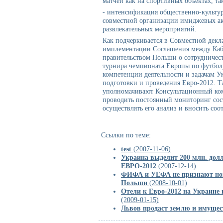
матчей как на спортивных объектах, та
- интенсификация общественно-культур
совместной организации имиджевых ак
развлекательных мероприятий.
Как подчеркивается в Совместной декл
имплементации Соглашения между Каб
правительством Польши о сотрудничес
турнира чемпионата Европы по футболу
компетенции деятельности и задачам У
подготовки и проведения Евро-2012. 
уполномачивают Консультационный ко
проводить постоянный мониторинг сос
осуществлять его анализ и вносить со
Ссылки по теме:
test
(2007-11-06)
Украина выделит 200 млн. долл
ЕВРО-2012
(2007-12-14)
ФИФА и УЕФА не признают нов
Польши
(2008-10-01)
Отели к Евро-2012 на Украине
(2009-01-15)
Львов продаст землю и имущес