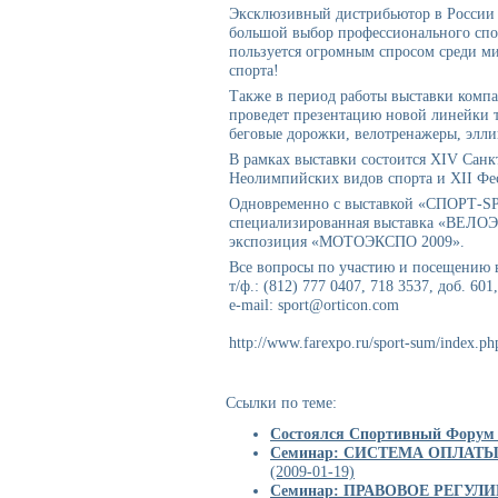
Эксклюзивный дистрибьютор в России 
большой выбор профессионального спор
пользуется огромным спросом среди м
спорта!
Также в период работы выставки компани
проведет презентацию новой линейки 
беговые дорожки, велотренажеры, элл
В рамках выставки состоится XIV Санк
Неолимпийских видов спорта и XII Фес
Одновременно с выставкой «СПОРТ-SP
специализированная выставка «ВЕЛО
экспозиция «МОТОЭКСПО 2009».
Все вопросы по участию и посещению 
т/ф.: (812) 777 0407, 718 3537, доб. 601
e-mail: sport@orticon.com
http://www.farexpo.ru/sport-sum/index.ph
Ссылки по теме:
Состоялся Спортивный Форум 
Семинар: СИСТЕМА ОПЛАТ
(2009-01-19)
Семинар: ПРАВОВОЕ РЕГУ