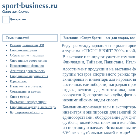
Дискуссии
Темы новостей
Выставка «Спорт-Sport» – все для спорта, все
Реклама, маркетинг, PR
Ведущая международная специализирова
Спортивное право
и туризма «СПОРТ-SPORT' 2009» пройде
Образование и карьера
В выставке планируют участие компани
Спортивные сооружения
Финляндии, Тайваня, Пакистана, Итал
Инвестиции и финансы
Ассортимент продукции на выставке фо
Агентская деятельность
группы товаров спортивного рынка: тр
Спортивные мероприятия
экипировка и инвентарь для игровых ви
В регионах
восточных единоборств, наградная про
Назначения и отставки
отдыха, велосипеды, мототехника, нап
Соглашения и сделки
сооружений; спортивные клубы, фитне
Спорт медиа
неолимпийским видам спорта.
Выставки и конференции
Компании-производители и экспортеры
Спортивная одежда, инвентарь
инвентаря и экипировки для занятий б
Корпоротивный спорт
единоборствами, оборудование для фитн
футбола, волейбола, пляжного волейбол
и спортивную одежду. Возможно вы не 
60% всех футбольных мячей в мире!