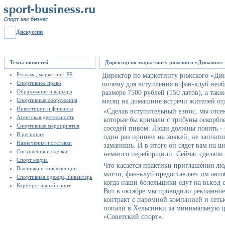
Дискуссии
Темы новостей
Директор по маркетингу рижского «Динамо»:
Реклама, маркетинг, PR
Директор по маркетингу рижского «Д
Спортивное право
почему для вступления в фан-клуб необ
Образование и карьера
размере 7500 рублей (150 латов), а так
Спортивные сооружения
месяц на домашние встречи жителей от
Инвестиции и финансы
«Сделав вступительный взнос, мы отсе
Агентская деятельность
которые бы кричали с трибуны оскорбле
Спортивные мероприятия
соседей пивом. Люди должны понять - 
В регионах
один раз пришел на хоккей, не заплати
Назначения и отставки
заманишь. И в итоге он сядет вам на ш
Соглашения и сделки
немного переборщили. Сейчас сделали е
Спорт медиа
Что касается практики приглашения лю
Выставки и конференции
матчи, фан-клуб предоставляет им авт
Спортивная одежда, инвентарь
когда наши болельщики едут на выезд 
Корпоротивный спорт
Вот в октябре мы проводили рекламное
контракт с паромной компанией и сеть
попали в Хельсинки за минимальную ц
«Советский спорт».