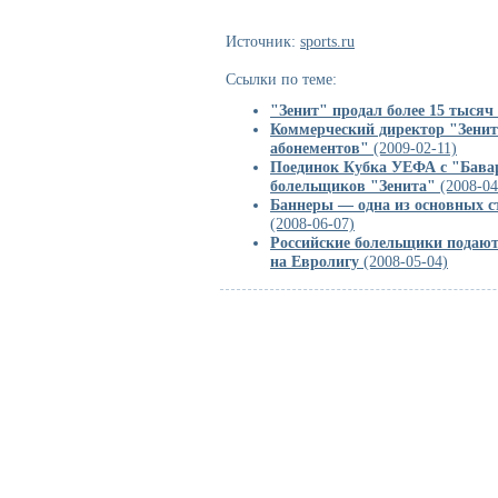
Источник:
sports.ru
Ссылки по теме:
"Зенит" продал более 15 тысяч
Коммерческий директор "Зенит
абонементов"
(2009-02-11)
Поединок Кубка УЕФА с "Бавар
болельщиков "Зенита"
(2008-04
Баннеры — одна из основных с
(2008-06-07)
Российские болельщики подают 
на Евролигу
(2008-05-04)