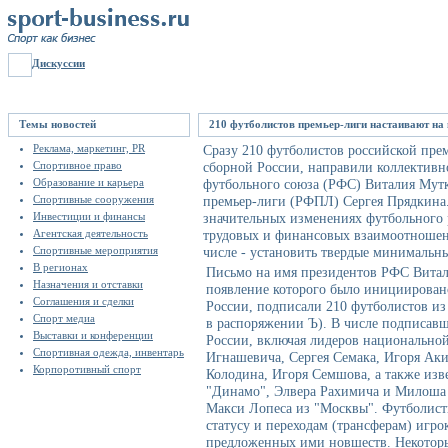
Дискуссии
Темы новостей
210 футболистов премьер-лиги настаивают на
Реклама, маркетинг, PR
Сразу 210 футболистов российской прем
Спортивное право
сборной России, направили коллективн
Образование и карьера
футбольного союза (РФС) Виталия Мутк
Спортивные сооружения
премьер-лиги (РФПЛ) Сергея Прядкина.
Инвестиции и финансы
значительных изменениях футбольного ре
Агентская деятельность
трудовых и финансовых взаимоотношен
Спортивные мероприятия
числе - установить твердые минимальны
В регионах
Письмо на имя президентов РФС Вита
Назначения и отставки
появление которого было инициирован
Соглашения и сделки
России, подписали 210 футболистов из
Спорт медиа
в распоряжении Ъ). В числе подписавш
Выставки и конференции
России, включая лидеров национально
Спортивная одежда, инвентарь
Игнашевича, Сергея Семака, Игоря Ак
Корпоротивный спорт
Колодина, Игоря Семшова, а также из
"Динамо", Элвера Рахимича и Милоша 
Макси Лопеса из "Москвы". Футболист
статусу и переходам (трансферам) игро
предложенных ими новшеств. Некоторы