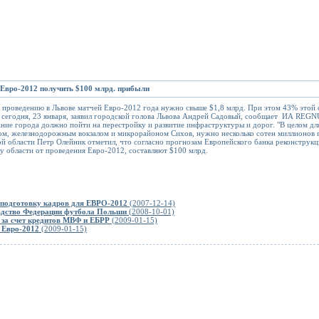
в Евро-2012 получить $100 млрд. прибыли
и проведению в Львове матчей Евро-2012 года нужно свыше $1,8 млрд. При этом 43% это
А сегодня, 23 января, заявил городской голова Львова Андрей Садовый, сообщает ИА REG
ние города должно пойти на перестройку и развитие инфраструктуры и дорог. "В целом для
ом, железнодорожным вокзалом и микрорайоном Сихов, нужно несколько сотен миллионов г
ой области Петр Олейник отметил, что согласно прогнозам Европейского банка реконструкц
у области от проведения Евро-2012, составляют $100 млрд.
 подготовку кадров для ЕВРО-2012
(2007-12-14)
вдство Федерации футбола Польши
(2008-10-01)
 за счет кредитов МВФ и ЕБРР
(2009-01-15)
 Евро-2012
(2009-01-15)