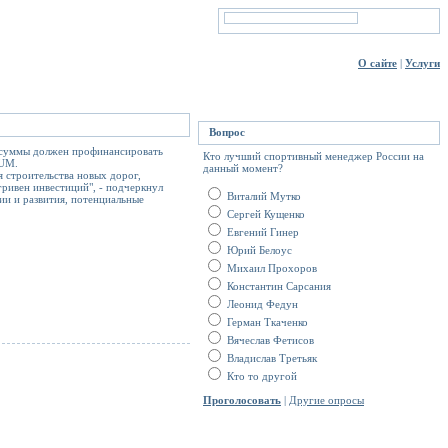
О сайте
|
Услуги
Вопрос
й суммы должен профинансировать
Кто лучший спортивный менеджер России на
NUM.
данный момент?
 строительства новых дорог,
ривен инвестиций", - подчеркнул
Виталий Мутко
ии и развития, потенциальные
Сергей Кущенко
Евгений Гинер
Юрий Белоус
Михаил Прохоров
Константин Сарсания
Леонид Федун
Герман Ткаченко
Вячеслав Фетисов
Владислав Третьяк
Кто то другой
Проголосовать
|
Другие опросы