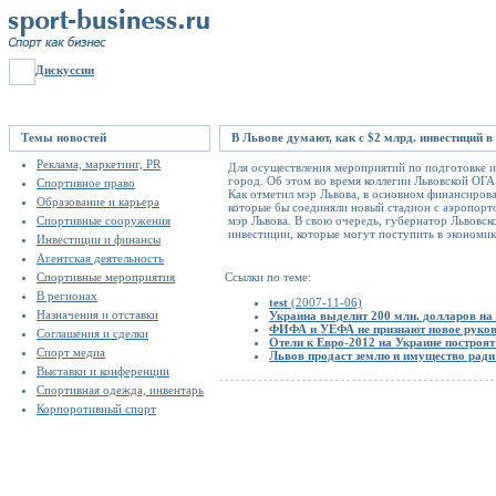
Дискуссии
Темы новостей
В Львове думают, как с $2 млрд. инвестиций 
Реклама, маркетинг, PR
Для осуществления мероприятий по подготовке 
город. Об этом во время коллегии Львовской ОГ
Спортивное право
Как отметил мэр Львова, в основном финансирова
Образование и карьера
которые бы соединяли новый стадион с аэропорт
Спортивные сооружения
мэр Львова. В свою очередь, губернатор Львовск
инвестиции, которые могут поступить в экономик
Инвестиции и финансы
Агентская деятельность
Спортивные мероприятия
Ссылки по теме:
В регионах
test
(2007-11-06)
Назначения и отставки
Украина выделит 200 млн. долларов на
ФИФА и УЕФА не признают новое руко
Соглашения и сделки
Отели к Евро-2012 на Украине построят
Спорт медиа
Львов продаст землю и имущество ради
Выставки и конференции
Спортивная одежда, инвентарь
Корпоротивный спорт