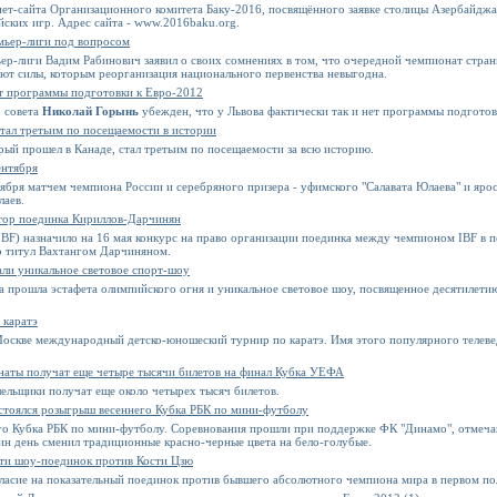
ет-сайта Организационного комитета Баку-2016, посвящённого заявке столицы Азербайджа
ких игр. Адрес сайта - www.2016baku.org.
мьер-лиги под вопросом
ер-лиги Вадим Рабинович заявил о своих сомнениях в том, что очередной чемпионат стра
уют силы, которым реорганизация национального первенства невыгодна.
ет программы подготовки к Евро-2012
о совета
Николай Горынь
убежден, что у Львова фактически так и нет программы подготов
тал третьим по посещаемости в истории
ый прошел в Канаде, стал третьим по посещаемости за всю историю.
ентября
тября матчем чемпиона России и серебряного призера - уфимского "Салавата Юлаева" и яросл
аев.
атор поединка Кириллов-Дарчинян
BF) назначило на 16 мая конкурс на право организации поединка между чемпионом IBF в 
о титул Вахтангом Дарчиняном.
али уникальное световое спорт-шоу
а прошла эстафета олимпийского огня и уникальное световое шоу, посвященное десятилети
 каратэ
оскве международный детско-юношеский турнир по каратэ. Имя этого популярного телевед
наты получат еще четыре тысячи билетов на финал Кубка УЕФА
лельщики получат еще около четырех тысяч билетов.
стоялся розыгрыш весеннего Кубка РБК по мини-футболу
го Кубка РБК по мини-футболу. Соревнования прошли при поддержке ФК "Динамо", отмечаю
ин день сменил традиционные красно-черные цвета на бело-голубые.
сти шоу-поединок против Кости Цзю
ласие на показательный поединок против бывшего абсолютного чемпиона мира в первом по