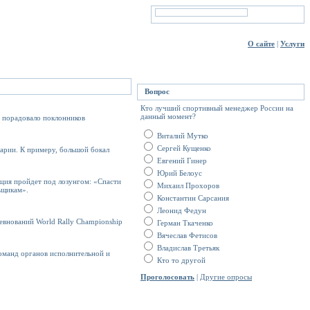
О сайте
|
Услуги
Вопрос
Кто лучший спортивный менеджер России на
данный момент?
е порадовало поклонников
Виталий Мутко
Сергей Кущенко
царии. К примеру, большой бокал
Евгений Гинер
Юрий Белоус
кция пройдет под лозунгом: «Спасти
Михаил Прохоров
ьщикам».
Константин Сарсания
Леонид Федун
ревнований World Rally Championship
Герман Ткаченко
Вячеслав Фетисов
Владислав Третьяк
оманд органов исполнительной и
Кто то другой
Проголосовать
|
Другие опросы