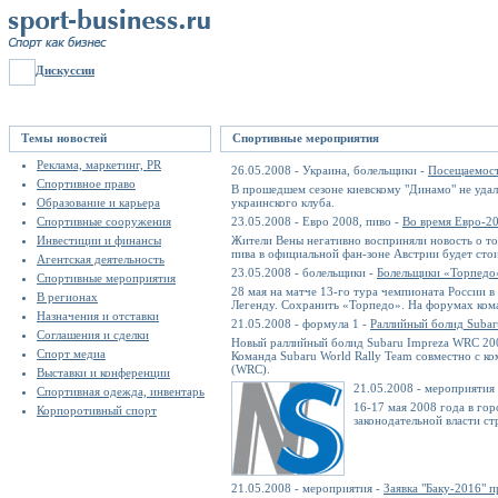
Дискуссии
Темы новостей
Спортивные мероприятия
Реклама, маркетинг, PR
26.05.2008 - Украина, болельщики -
Посещаемост
Спортивное право
В прошедшем сезоне киевскому "Динамо" не удал
Образование и карьера
украинского клуба.
Спортивные сооружения
23.05.2008 - Евро 2008, пиво -
Во время Евро-2
Инвестиции и финансы
Жители Вены негативно восприняли новость о то
пива в официальной фан-зоне Австрии будет стоить
Агентская деятельность
23.05.2008 - болельщики -
Болельщики «Торпедо»
Спортивные мероприятия
28 мая на матче 13-го тура чемпионата России 
В регионах
Легенду. Сохранить «Торпедо». На форумах кома
Назначения и отставки
21.05.2008 - формула 1 -
Раллийный болид Subar
Соглашения и сделки
Новый раллийный болид Subaru Impreza WRC 2008
Спорт медиа
Команда Subaru World Rally Team совместно с ко
(WRC).
Выставки и конференции
21.05.2008 - мероприятия
Спортивная одежда, инвентарь
16-17 мая 2008 года в го
Корпоротивный спорт
законодательной власти с
21.05.2008 - мероприятия -
Заявка "Баку-2016" 