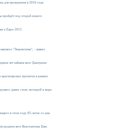
на для проведения в 2016 году
ны пройдёт под эгидой нового
ки к Евро-2012.
авского "Локомотива", - заявил
первом легчайшем весе Дмитрием
ю красноярских проектов в рамках
ущего давно стало легендой в мире
щего в этом году 85-летие со дня
лусреднем весе Константина Цзю.