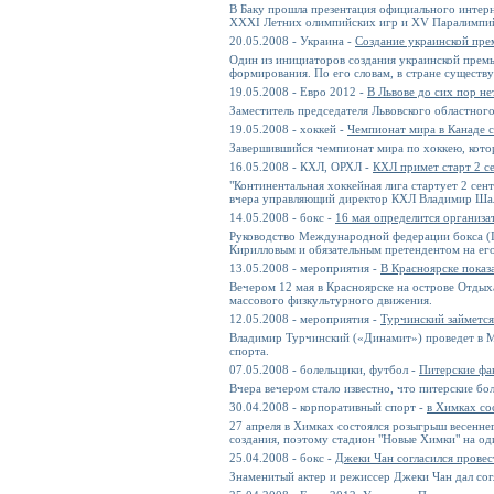
В Баку прошла презентация официального интерн
XXXI Летних олимпийских игр и XV Паралимпийс
20.05.2008 - Украина -
Создание украинской пре
Один из инициаторов создания украинской премь
формирования. По его словам, в стране существ
19.05.2008 - Евро 2012 -
В Львове до сих пор н
Заместитель председателя Львовского областног
19.05.2008 - хоккей -
Чемпионат мира в Канаде с
Завершившийся чемпионат мира по хоккею, котор
16.05.2008 - КХЛ, ОРХЛ -
КХЛ примет старт 2 с
"Континентальная хоккейная лига стартует 2 сен
вчера управляющий директор КХЛ Владимир Шал
14.05.2008 - бокс -
16 мая определится организ
Руководство Международной федерации бокса (I
Кирилловым и обязательным претендентом на ег
13.05.2008 - мероприятия -
В Красноярске показ
Вечером 12 мая в Красноярске на острове Отдых
массового физкультурного движения.
12.05.2008 - мероприятия -
Турчинский займется
Владимир Турчинский («Динамит») проведет в М
спорта.
07.05.2008 - болельщики, футбол -
Питерские фа
Вчера вечером стало известно, что питерские бо
30.04.2008 - корпоративный спорт -
в Химках со
27 апреля в Химках состоялся розыгрыш весенне
создания, поэтому стадион "Новые Химки" на од
25.04.2008 - бокс -
Джеки Чан согласился прове
Знаменитый актер и режиссер Джеки Чан дал сог