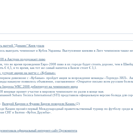
ь матчей "Динамо" Киев упала
ось выиграть чемпионат и Кубок Украины. Выступление киевлян в Лиге чемпионов также н
008 в Австрии подорожает пиво
м, что во время проведения Евро-2008 пиво в их городе будет стоить дороже, чем в Швей
 € 4,5, в то время, как тот же самый напиток в Базеле стоит € 3,1.
 устроят акцию на матче с «Кубанью»
в первом дивизионе с «Кубанью» пройдет акция за возрождение команды «Торпедо-ЗИЛ». А
нды накануне появилось объявление, озаглавленное «Открытое письмо всем русским болел
u Impreza WRC 2008 дебютирует на чемпионате мира
 впервые примет участие в мировом чемпионате по ралли в конце мая.
мпанией Subaru Tecnica International (STI) представила официальную версию болида для со
 -
Валерий Карпин и Франко Барези покорили Казань
(2)
роде Казани прошёл первый Международный правительственный турнир по футболу среди к
тран СНГ и Балтии «Кубок Дружбы».
презентовала официальный интернет-сайт Оргкомитета