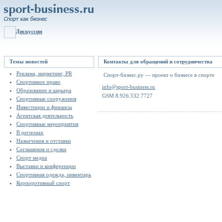
Дискуссии
Темы новостей
Контакты для обращений и сотрудничества
Реклама, маркетинг, PR
Спорт-бизнес.ру — проект о бизнесе в спорте
Спортивное право
info@sport-business.ru
Образование и карьера
GSM 8.926.532.7727
Спортивные сооружения
Инвестиции и финансы
Агентская деятельность
Спортивные мероприятия
В регионах
Назначения и отставки
Соглашения и сделки
Спорт медиа
Выставки и конференции
Спортивная одежда, инвентарь
Корпоротивный спорт