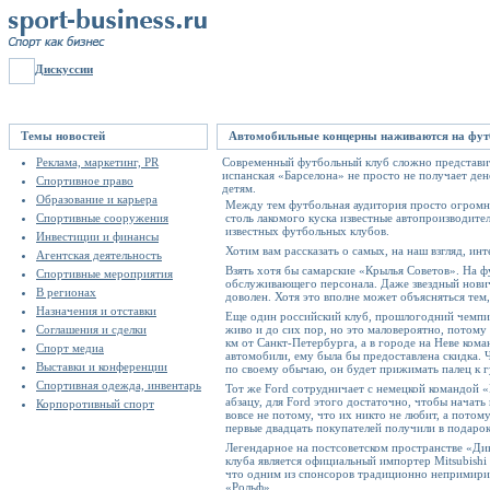
Дискуссии
Темы новостей
Автомобильные концерны наживаются на фут
Реклама, маркетинг, PR
Современный футбольный клуб сложно представить
испанская «Барселона» не просто не получает де
Спортивное право
детям.
Образование и карьера
Между тем футбольная аудитория просто огромна
Спортивные сооружения
столь лакомого куска известные автопроизводит
известных футбольных клубов.
Инвестиции и финансы
Хотим вам рассказать о самых, на наш взгляд, ин
Агентская деятельность
Взять хотя бы самарские «Крылья Советов». На ф
Спортивные мероприятия
обслуживающего персонала. Даже звездный новичо
В регионах
доволен. Хотя это вполне может объясняться тем,
Назначения и отставки
Еще один российский клуб, прошлогодний чемпио
Соглашения и сделки
живо и до сих пор, но это маловероятно, потому 
км от Санкт-Петербурга, а в городе на Неве кома
Спорт медиа
автомобили, ему была бы предоставлена скидка. 
Выставки и конференции
по своему обычаю, он будет прижимать палец к гу
Спортивная одежда, инвентарь
Тот же Ford сотрудничает с немецкой командой «
абзацу, для Ford этого достаточно, чтобы начать
Корпоротивный спорт
вовсе не потому, что их никто не любит, а пото
первые двадцать покупателей получили в подаро
Легендарное на постсоветском пространстве «Ди
клуба является официальный импортер Mitsubishi
что одним из спонсоров традиционно непримиримо
«Рольф».