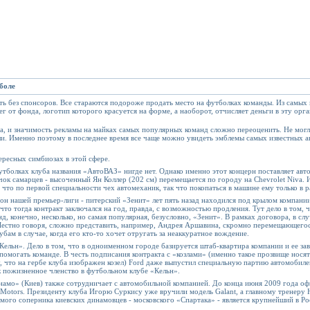
боле
 без спонсоров. Все стараются подороже продать место на футболках команды. Из самых 
нег от фонда, логотип которого красуется на форме, а наоборот, отчисляет деньги в эту 
, и значимость рекламы на майках самых популярных команд сложно переоценить. Не могли
ели. Именно поэтому в последнее время все чаще можно увидеть эмблемы самых известных 
тересных симбиозах в этой сфере.
утболках клуба названия «АвтоВАЗ» нигде нет. Однако именно этот концерн поставляет авт
к самарцев - высоченный Ян Коллер (202 см) перемещается по городу на Chevrolet Niva. 
 что по первой специальности чех автомеханик, так что покопаться в машине ему только в р
н нашей премьер-лиги - питерский «Зенит» лет пять назад находился под крылом компани
что тогда контракт заключался на год, правда, с возможностью продления. Тут дело в том, ч
нд, конечно, несколько, но самая популярная, безусловно, «Зенит». В рамках договора, в сл
Честно говоря, сложно представить, например, Андрея Аршавина, скромно перемещающегося 
бам в случае, когда его кто-то хочет отругать за неаккуратное вождение.
Кельн». Дело в том, что в одноименном городе базируется штаб-квартира компании и ее з
 помогать команде. В честь подписания контракта с «козлами» (именно такое прозвище носят 
му, что на гербе клуба изображен козел) Ford даже выпустил специальную партию автомобил
к пожизненное членство в футбольном клубе «Кельн».
намо» (Киев) также сотрудничает с автомобильной компанией. До конца июня 2009 года 
 Motors. Президенту клуба Игорю Суркису уже вручили модель Galant, а главному тренеру
го соперника киевских динамовцев - московского «Спартака» - является крупнейший в Рос