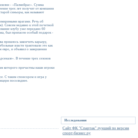
азилии - «Палмейрас». Сумма
чение трех лет получит от компании
старой синьоры, как называют
римиримыми врагами. Речь об
). Совсем недавно к этой почетной
ование клубу уже передано 60
ака, был припасен особый подарок -
ва пришлось закончить карьеру,
тбольные власти трактовали это как
н евро, и объявил о завершении
рсенале». В течение трех сезонов
ехам которого причастны наши игроки
ce. С таким спонсором и игра у
онцерн посолиднее.
Исследования
Сайт ФК "Спартак" лучший по версии
спорт-бизнес.ру