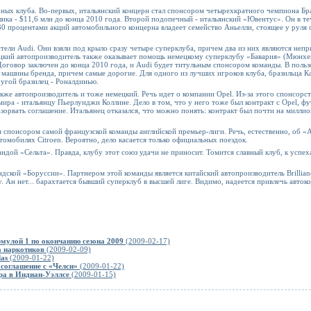
арных клуба. Во-первых, итальянский концерн стал спонсором четырехкратного чемпиона Бр
лика - $11,6 млн до конца 2010 года. Второй подопечный - итальянский «Ювентус». Он в те
30 процентами акций автомобильного концерна владеет семейство Аньелли, стоящее у руля 
тели Audi. Они взяли под крыло сразу четыре суперклуба, причем два из них являются неп
цкий автопроизводитель также оказывает помощь немецкому суперклубу «Бавария» (Мюнхен
оговор заключен до конца 2010 года, и Audi будет титульным спонсором команды. В польз
е машины бренда, причем самые дорогие. Для одного из лучших игроков клуба, бразильца К
ругой бразилец - Роналдинью.
же автопроизводитель и тоже немецкий. Речь идет о компании Opel. Из-за этого спонсорст
ира - итальянцу Пьерлуиджи Коллине. Дело в том, что у него тоже был контракт с Opel, фу
зорвать соглашение. Итальянец отказался, что можно понять: контракт был почти на миллио
я спонсором самой французской команды английской премьер-лиги. Речь, естественно, об «А
втомобилях Citroen. Вероятно, дело касается только официальных поездок.
андой «Сельта». Правда, клубу этот союз удачи не приносит. Томится славный клуб, к усп
ской «Боруссии». Партнером этой команды является китайский автопроизводитель Brillian
 Ан нет... барахтается бывший суперклуб в высшей лиге. Видимо, надеется привлечь авток
рмулой 1 по окончанию сезона 2009
(2009-02-17)
а наркотиков
(2009-02-09)
as
(2009-01-22)
 соглашение с «Челси»
(2009-01-22)
ира в Индиан-Уэллсе
(2009-01-15)