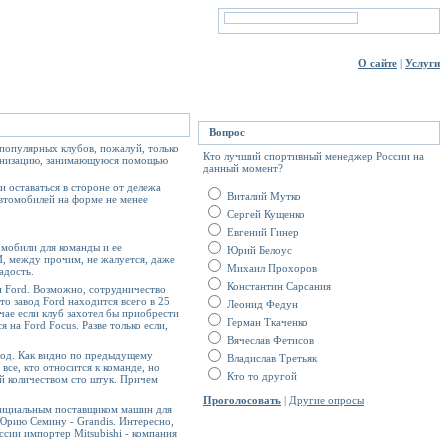
О сайте
|
Услуги
Вопрос
популярных клубов, пожалуй, только
Кто лучший спортивный менеджер России на
организацию, занимающуюся помощью
данный момент?
 оставаться в стороне от дележа
Виталий Мутко
автомобилей на форме не менее
Сергей Кущенко
Евгений Гинер
омобили для команды и ее
Юрий Белоус
И, между прочим, не жалуется, даже
Михаил Прохоров
адость.
Константин Сарсания
и Ford. Возможно, сотрудничество
то завод Ford находится всего в 25
Леонид Федун
учае если клуб захотел бы приобрести
Герман Ткаченко
на Ford Focus. Разве только если,
Вячеслав Фетисов
авод. Как видно по предыдущему
Владислав Третьяк
все, кто относится к команде, но
Кто то другой
ей количеством сто штук. Причем
Проголосовать
|
Другие опросы
официальным поставщиком машин для
 Юрию Семину - Grandis. Интересно,
сии импортер Mitsubishi - компания