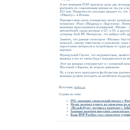
А вот компания FIAT пригрела сразу два легенд
контракта по современным меркам не так уж и ве
$52 млн. Пикантности ситуации придает то, что 
«Ювентус» в Италии.
Перещеголяли своих итальянских коллег руководи
испанских «Реал» (Мадрид) и «Барселона». Неме
компании присоединился итальянский «Милан». Д
автомобилей, среди которых и Q7, и S5, и други
суперкар Audi R8. Интересно, что выбрал себе д
Занятно, что раньше спонсором «Милана» был так
пожалуй, самому известному и одиозному судье м
пересечение интересов и потребовали от судьи ра
карьеры.
Французский Citroen, что неудивительно, являетс
команда и все ее члены будут передвигаться на а
Этот же концерн сотрудничает и с испанской ком
Мостовой и Карпин, во втором дивизионе.
Ну а хуже всех приходится футболистам дортмунд
команды должна походить на китайскую подделку.
Источник:
turbo.ru
Ссылки по теме:
ING завершит спонсорский проект с Фо
Фелпс потерял одного из спонсоров из-з
«Вольфсбург» подписал контракт с Adid
Samsung намерен продлить спонсорское
Банк BNP Paribas стал спонсором турн