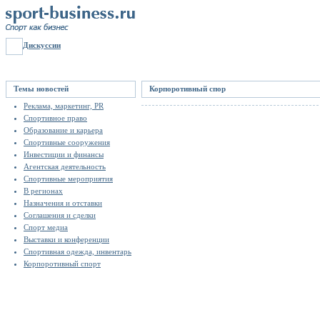
Дискуссии
Темы новостей
Корпоротивный спор
Реклама, маркетинг, PR
Спортивное право
Образование и карьера
Спортивные сооружения
Инвестиции и финансы
Агентская деятельность
Спортивные мероприятия
В регионах
Назначения и отставки
Соглашения и сделки
Спорт медиа
Выставки и конференции
Спортивная одежда, инвентарь
Корпоротивный спорт