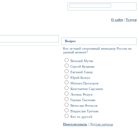
О сайте
|
Услуги
Вопрос
Кто лучший спортивный менеджер России на
данный момент?
Виталий Мутко
Сергей Кущенко
Евгений Гинер
Юрий Белоус
Михаил Прохоров
Константин Сарсания
Леонид Федун
Герман Ткаченко
Вячеслав Фетисов
Владислав Третьяк
Кто то другой
Проголосовать
|
Другие опросы