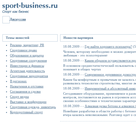
Дискуссии
Темы новостей
Новости партнеров
Реклама, маркетинг, PR
18.08.2009 - -
Где найти хорошего психиатра?
(5
Спортивное право
Человек, которому необходимо и можно доверить 
Образование и карьера
любимым - это психотерапевт
Спортивные сооружения
18.08.2009 - -
Каким образом осуществляется пр
Инвестиции и финансы
В основном среднестатистический пользователь с
понимает в общих чертах
Агентская деятельность
18.08.2009 - -
Современное деревянное домостр
Спортивные мероприятия
Каким бы комфортным и привычным не казалось г
В регионах
развивались технологии строительства, многие 
Назначения и отставки
18.08.2009 - -
Инкрементный и абсолютный инко
Соглашения и сделки
Сегодняшнее оборудование, применяемое в разл
Спорт медиа
контроля, поставляется на рынок в огромном ас
своими особенностями и техническими характер
Выставки и конференции
18.08.2009 - -
Алмазная резка бетона и алмазное
Спортивная одежда, инвентарь
Новейшие разработки в области работы с бетоно
Корпоротивный спорт
вчера казались невозможными. Разговор идет о 