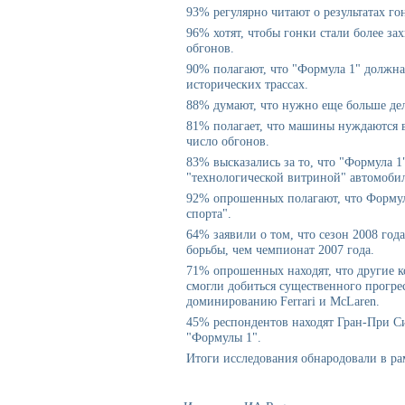
93% регулярно читают о результатах го
96% хотят, чтобы гонки стали более з
обгонов.
90% полагают, что "Формула 1" должна
исторических трассах.
88% думают, что нужно еще больше дел
81% полагает, что машины нуждаются 
число обгонов.
83% высказались за то, что "Формула 1
"технологической витриной" автомобил
92% опрошенных полагают, что Формул
спорта".
64% заявили о том, что сезон 2008 год
борьбы, чем чемпионат 2007 года.
71% опрошенных находят, что другие 
смогли добиться существенного прогре
доминированию Ferrari и McLaren.
45% респондентов находят Гран-При С
"Формулы 1".
Итоги исследования обнародовали в рам