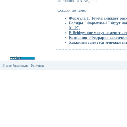
Источник: ИА Regnum
Ссылки по теме:
Формула 1. Toyota снижает рас
Болиды "Формулы-1" будут чащ
01-19)
В Bridgestone могут изменить 
Компания «Феррари» закончила
Хаккинен займется менеджмен
© sport-business.ru
Контакты