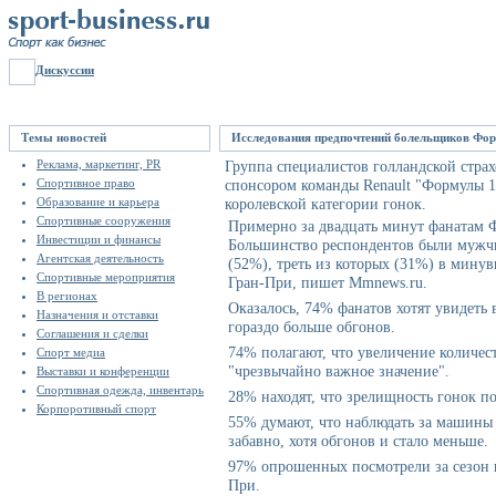
Дискуссии
Темы новостей
Исследования предпочтений болельщиков Фо
Реклама, маркетинг, PR
Группа специалистов голландской стра
Спортивное право
спонсором команды Renault "Формулы 1
Образование и карьера
королевской категории гонок.
Спортивные сооружения
Примерно за двадцать минут фанатам Ф
Инвестиции и финансы
Большинство респондентов были мужчин
Агентская деятельность
(52%), треть из которых (31%) в минув
Спортивные мероприятия
Гран-При, пишет Mmnews.ru.
В регионах
Оказалось, 74% фанатов хотят увидеть 
Назначения и отставки
гораздо больше обгонов.
Соглашения и сделки
74% полагают, что увеличение количес
Спорт медиа
"чрезвычайно важное значение".
Выставки и конференции
Спортивная одежда, инвентарь
28% находят, что зрелищность гонок п
Корпоротивный спорт
55% думают, что наблюдать за машины 
забавно, хотя обгонов и стало меньше.
97% опрошенных посмотрели за сезон п
При.