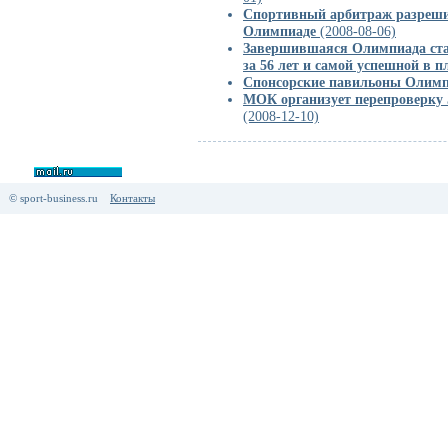
Спортивный арбитраж разреши
Олимпиаде
(2008-08-06)
Завершившаяся Олимпиада стал
за 56 лет и самой успешной в 
Спонсорские павильоны Олим
МОК организует перепроверку 
(2008-12-10)
© sport-business.ru
Контакты