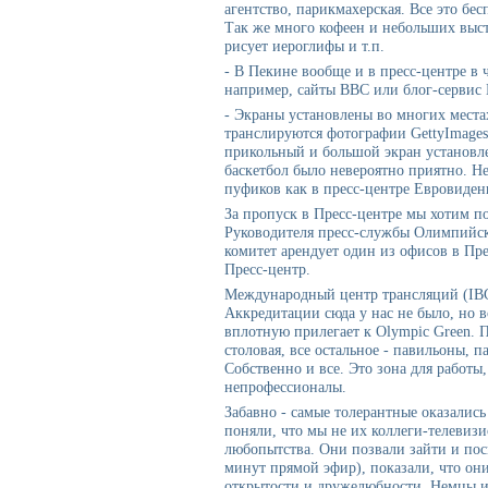
агентство, парикмахерская. Все это бе
Так же много кофеен и небольших выс
рисует иероглифы и т.п.
- В Пекине вообще и в пресс-центре в 
например, сайты BBC или блог-сервис L
- Экраны установлены во многих местах
транслируются фотографии GettyImages
прикольный и большой экран установлен
баскетбол было невероятно приятно. Не
пуфиков как в пресс-центре Евровиден
За пропуск в Пресс-центре мы хотим п
Руководителя пресс-службы Олимпийс
комитет арендует один из офисов в Пр
Пресс-центр.
Международный центр трансляций (IB
Аккредитации сюда у нас не было, но в
вплотную прилегает к Olympic Green. 
столовая, все остальное - павильоны, 
Собственно и все. Это зона для работы
непрофессионалы.
Забавно - самые толерантные оказалис
поняли, что мы не их коллеги-телевиз
любопытства. Они позвали зайти и посм
минут прямой эфир), показали, что он
открытости и дружелюбности. Немцы и