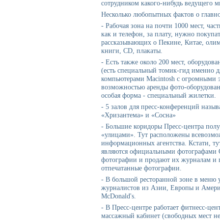
сотрудником какого-нибудь ведущего м
Несколько любопытных фактов о главно
- Рабочая зона на почти 1000 мест, ча
как и телефон, за плату, нужно покуп
рассказывающих о Пекине, Китае, оли
книги, CD, плакаты.
- Есть также около 200 мест, оборудов
(есть специальный томик-гид именно дл
компьютерами Macintosh с огромными э
возможностью аренды фото-оборудован
особая форма - специальный жилетки.
- 5 залов для пресс-конференций назы
«Хризантема» и «Сосна»
- Большие коридоры Пресс-центра пол
«улицами». Тут расположены всевозмо
информационных агентства. Кстати, тут
являются официальными фотографами 
фотографии и продают их журналам и г
отпечатанные фотографии.
- В большой ресторанной зоне в меню
журналистов из Азии, Европы и Амери
McDonald's.
- В Пресс-центре работает фитнесс-цен
массажный кабинет (свободных мест нет