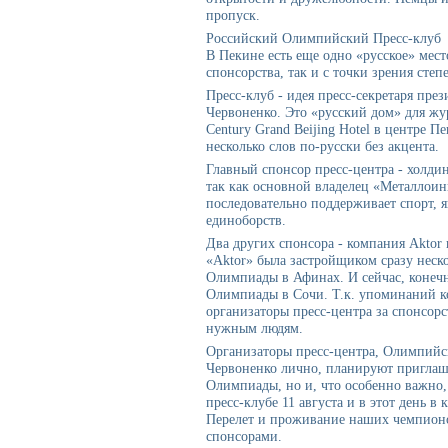
пропуск.
Российский Олимпийский Пресс-клуб
В Пекине есть еще одно «русское» мест
спонсорства, так и с точки зрения степ
Пресс-клуб - идея пресс-секретаря пре
Червоненко. Это «русский дом» для жу
Century Grand Beijing Hotel в центре П
несколько слов по-русски без акцента.
Главный спонсор пресс-центра - холди
так как основной владелец «Металлоин
последовательно поддерживает спорт, 
единоборств.
Два других спонсора - компания Aktor
«Aktor» была застройщиком сразу неск
Олимпиады в Афинах. И сейчас, конечн
Олимпиады в Сочи. Т.к. упоминаний к
организаторы пресс-центра за спонсор
нужным людям.
Организаторы пресс-центра, Олимпийск
Червоненко лично, планируют приглаш
Олимпиады, но и, что особенно важно
пресс-клубе 11 августа и в этот день в
Перелет и проживание наших чемпионо
спонсорами.