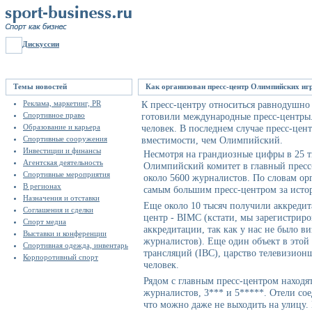
Дискуссии
Темы новостей
Как организован пресс-центр Олимпийских иг
Реклама, маркетинг, PR
К пресс-центру относиться равнодушно
Спортивное право
готовили международные пресс-центры. 
Образование и карьера
человек. В последнем случае пресс-цен
Спортивные сооружения
вместимости, чем Олимпийский.
Инвестиции и финансы
Несмотря на грандиозные цифры в 25 
Агентская деятельность
Олимпийский комитет в главный пресс
Спортивные мероприятия
около 5600 журналистов. По словам орг
В регионах
самым большим пресс-центром за исто
Назначения и отставки
Еще около 10 тысяч получили аккреди
Соглашения и сделки
центр - BIMC (кстати, мы зарегистриро
Спорт медиа
аккредитации, так как у нас не было в
Выставки и конференции
журналистов). Еще один объект в этой
Спортивная одежда, инвентарь
трансляций (IBC), царство телевизио
Корпоротивный спорт
человек.
Рядом с главным пресс-центром находят
журналистов, 3*** и 5*****. Отели со
что можно даже не выходить на улицу. 