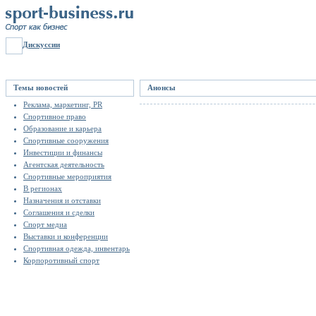
Дискуссии
Темы новостей
Анонсы
Реклама, маркетинг, PR
Спортивное право
Образование и карьера
Спортивные сооружения
Инвестиции и финансы
Агентская деятельность
Спортивные мероприятия
В регионах
Назначения и отставки
Соглашения и сделки
Спорт медиа
Выставки и конференции
Спортивная одежда, инвентарь
Корпоротивный спорт