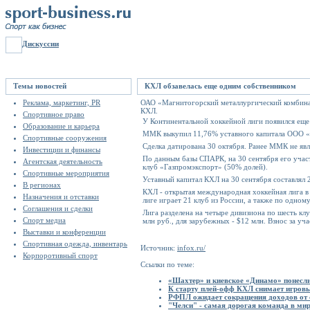
Дискуссии
Темы новостей
КХЛ обзавелась еще одним собственником
Реклама, маркетинг, PR
ОАО «Магнитогорский металлургический комбинат
КХЛ.
Спортивное право
У Континентальной хоккейной лиги появился еще
Образование и карьера
ММК выкупил 11,76% уставного капитала ООО «К
Спортивные сооружения
Сделка датирована 30 октября. Ранее ММК не я
Инвестиции и финансы
По данным базы СПАРК, на 30 сентября его уча
Агентская деятельность
клуб «Газпромэкспорт» (50% долей).
Спортивные мероприятия
Уставный капитал КХЛ на 30 сентября составлял 
В регионах
КХЛ - открытая международная хоккейная лига в Е
Назначения и отставки
лиге играет 21 клуб из России, а также по одном
Соглашения и сделки
Лига разделена на четыре дивизиона по шесть клу
Спорт медиа
млн руб., для зарубежных - $12 млн. Взнос за уч
Выставки и конференции
Спортивная одежда, инвентарь
Источник:
infox.ru/
Корпоротивный спорт
Ссылки по теме:
«Шахтер» и киевское «Динамо» понесли
К старту плей-офф КХЛ снимает игров
РФПЛ ожидает сокращения доходов от 
"Челси" - самая дорогая команда в ми