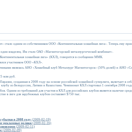
» стало одним из собственников ООО «Континентальная хоккейная лига». Теперь ему при
 один владелец. Им стало ОАО «Магнитогорский металлургический комбинат».
онтинентальная хоккейная лига» (КХЛ), говорится в сообщении ММК.
влялся участником ООО «КХЛ».
стниками являлась АНО «Хоккейный клуб Металлург Магнитогорск» (50% долей) и АНО «С
25 млн руб.
вразии, созданная в 2008 году на основе российской хоккейной суперлиги, включает в себя
у клубу из Белоруссии, Латвии и Казахстана. Чемпионат КХЛ стартовал 1 сентября 2008 года
бов. Одним из требований для участия в КХЛ для российских клубов является наличие средс
астие в лиге для зарубежных клубов составляет $750 тыс.
 убытки в 2008 году
(2009-02-19)
ые рекламные ролики
(2009-02-16)
спонсоров
(2009-02-11)
ре
(2009-02-09)