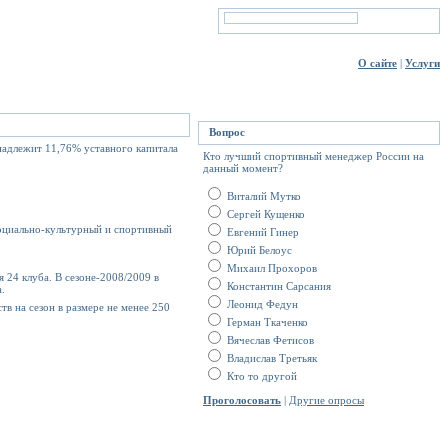
О сайте
|
Услуги
Вопрос
надлежит 11,76% уставного капитала
Кто лучший спортивный менеджер России на
данный момент?
Виталий Мутко
Сергей Кущенко
оциально-культурный и спортивный
Евгений Гинер
Юрий Белоус
Михаил Прохоров
 24 клуба. В сезоне-2008/2009 в
Константин Сарсания
.
Леонид Федун
тв на сезон в размере не менее 250
Герман Ткаченко
Вячеслав Фетисов
Владислав Третьяк
Кто то другой
Проголосовать
|
Другие опросы