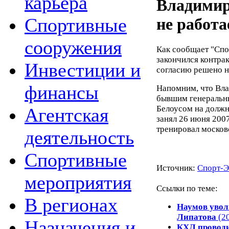
карьера
Владимир
Спортивные
не работ
сооружения
Как сообщает "Спо
закончился контра
Инвестиции и
согласию решено н
финансы
Напомним, что Вл
бывшим генеральн
Белоусом на должн
Агентская
занял 26 июня
2007
тренировал москов
деятельность
Спортивные
Источник:
Спорт-Э
мероприятия
Ссылки по теме:
В регионах
Наумов увол
Липатова
(20
Назначения и
КХЛ проводи