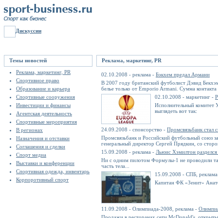
Дискуссии
Темы новостей
Реклама, маркетинг, PR
Реклама, маркетинг, PR
02.10.2008 - реклама -
Бэкхем предал Армани
Спортивное право
В 2007 году британский футболист Дэвид Бекхэм
Образование и карьера
белье только от Emporio Armani. Сумма контакта
Спортивные сооружения
02.10.2008 - маркетинг -
Р
Инвестиции и финансы
Исполнительный комитет У
выглядеть вот так:
Агентская деятельность
Спортивные мероприятия
24.09.2008 - спонсорство -
Промсвязьбанк стал 
В регионах
Промсвязьбанк и Российский футбольный союз з
Назначения и отставки
генеральный директор Сергей Прядкин, со сторо
Соглашения и сделки
15.09.2008 - реклама -
Льюис Хэмилтон разделся
Спорт медиа
Ни с одним пилотом Формулы-1 не проводили та
Выставки и конференции
часть тела...
Спортивная одежда, инвентарь
15.09.2008 - СПБ, реклама
Корпоротивный спорт
Капитан ФК «Зенит» Анато
11.09.2008 - Олимпиада-2008, реклама -
Олимпиа
Продажи в ресторанах сети McDonald's, открытых