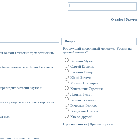
О сайте
|
Услуги
Вопрос
Кто лучший спортивный менеджер России на
данный момент?
 обязан в течение трех лет носить
Виталий Мутко
Сергей Кущенко
 будет называться Лигой Европы и
Евгений Гинер
Юрий Белоус
Михаил Прохоров
 президент Виталий Мутко и
Константин Сарсания
Леонид Федун
Герман Ткаченко
шлось раздеться и оголить верхнюю
Вячеслав Фетисов
Владислав Третьяк
он сам.
Кто то другой
Проголосовать
|
Другие опросы
 же периодом годом ранее.