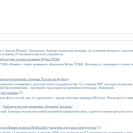
 и "король Милана" Джорджио Армани подписали контракт, по условиям которого спортсмен
 составила 20 миллионов фунтов стерлингов.
ебрендинг и новое название Кубка УЕФА
ЕФА объявил о смене названия и айдентики Кубка УЕФА. Начиная со следующего сезона он
спонсором женских сборных России по футболу
аключили соглашение о долгосрочном сотрудничестве. Со стороны РФС договор подписали
ны Промсвязьбанка - президент, председатель правления Александр Левковский.
 для рекламы
(3)
ких фото-сессий, как это произошло с двумя пилотами команды McLaren. Им попросту при
 -
Тимощук против рекламных образов в "лосинах"
лий Тимощук недоволен новой рекламной кампанией клуба, одним из героев которой стал 
да в Пекине помогла McDonald's увеличить продажи гамбургеров
(1)
 более 13 месяцев назад, в августе 2008 года выросли на 8,5 процента по сравнению с тем