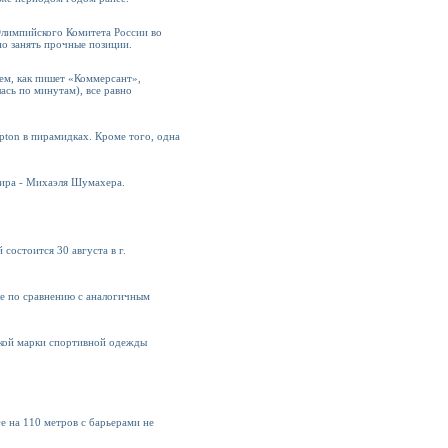
лимпийского Комитета России во
но занять прочные позиции.
ем, как пишет «Коммерсант»,
ась по минутам), все равно
pton в пирамидках. Кроме того, одна
мира - Михаэля Шумахера.
остоится 30 августа в г.
ше по сравнению с аналогичным
кой марки спортивной одежды
е на 110 метров с барьерами не