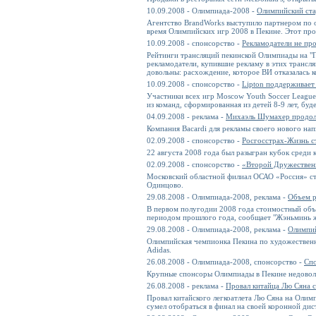
10.09.2008 - Олимпиада-2008 -
Олимпийский ста
Агентство BrandWorks выступило партнером по 
время Олимпийских игр 2008 в Пекине. Этот прое
10.09.2008 - спонсорство -
Рекламодатели не пр
Рейтинги трансляций пекинской Олимпиады на "П
рекламодатели, купившие рекламу в этих трансл
довольны: расхождение, которое ВИ отказалась 
10.09.2008 - спонсорство -
Lipton поддерживает
Участники всех игр Moscow Youth Soccer League 
из команд, сформированная из детей 8-9 лет, буд
04.09.2008 - реклама -
Михаэль Шумахер продолж
Компания Bacardi для рекламы своего нового нап
02.09.2008 - спонсорство -
Росгосстрах-Жизнь с
22 августа 2008 года был разыгран кубок среди 
02.09.2008 - спонсорство -
«Второй Дружествен
Московский областной филиал ОСАО «Россия» ст
Одинцово.
29.08.2008 - Олимпиада-2008, реклама -
Объем р
В первом полугодии 2008 года стоимостный объе
периодом прошлого года, сообщает "Жэньминь 
29.08.2008 - Олимпиада-2008, реклама -
Олимпий
Олимпийская чемпионка Пекина по художествен
Adidas.
26.08.2008 - Олимпиада-2008, спонсорство -
Спо
Крупные спонсоры Олимпиады в Пекине недовол
26.08.2008 - реклама -
Провал китайца Лю Сяна с
Провал китайского легкоатлета Лю Сяна на Олим
сумел отобраться в финал на своей коронной дис