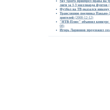
Sky Sports приобрел права на 
лиги за 1,3 миллиарда фунтов
(
Футбол на ТВ оказался никому
Трансляцию поединка Пакьяо-Д
зрителей
(2008-12-12)
"НТВ-Плюс" объявил конкурс
08)
Игорь Ларионов предложил соз