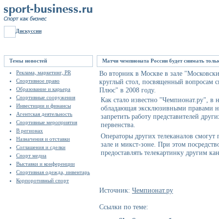
Дискуссии
Темы новостей
Матчи чемпионата России будет снимать тол
Реклама, маркетинг, PR
Во вторник в Москве в зале "Московски
Спортивное право
круглый стол, посвященный вопросам 
Образование и карьера
Плюс" в 2008 году.
Спортивные сооружения
Как стало известно "Чемпионат.ру", в
Инвестиции и финансы
обладающая эксклюзивными правами на
Агентская деятельность
запретить работу представителей други
Спортивные мероприятия
первенства.
В регионах
Операторы других телеканалов смогут 
Назначения и отставки
зале и микст-зоне. При этом посредст
Соглашения и сделки
предоставлять телекартинку другим ка
Спорт медиа
Выставки и конференции
Спортивная одежда, инвентарь
Корпоротивный спорт
Источник:
Чемпионат.ру
Ссылки по теме: