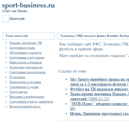
Дискуссии
Темы новостей
Телеканал ТВЦ покажет финал Rambler Кубка
Реклама, маркетинг, PR
Как сообщает сайт РФС, Телеканал ТВ
Спортивное право
футболу в прямом эфире
Образование и карьера
Матч пройдет на столичном стадионе "Л
Спортивные сооружения
Инвестиции и финансы
Агентская деятельность
Ссылки по теме:
Спортивные мероприятия
В регионах
Sky Sports приобрел права на 
Назначения и отставки
лиги за 1,3 миллиарда фунтов
(
Соглашения и сделки
Футбол на ТВ оказался никому
Спорт медиа
Трансляцию поединка Пакьяо-Д
Выставки и конференции
зрителей
(2008-12-12)
Спортивная одежда, инвентарь
"НТВ-Плюс" объявил конкурс
Корпоротивный спорт
08)
Игорь Ларионов предложил соз