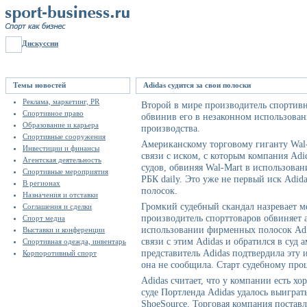
Дискуссии
Темы новостей
Adidas судится за свои полоски
Реклама, маркетинг, PR
Второй в мире производитель спортивны
Спортивное право
обвинив его в незаконном использован
Образование и карьера
производства.
Спортивные сооружения
Американскому торговому гиганту Wal
Инвестиции и финансы
связи с иском, с которым компания Adi
Агентская деятельность
судов, обвиняя Wal-Mart в использова
Спортивные мероприятия
РБК daily. Это уже не первый иск Adi
В регионах
полосок.
Назначения и отставки
Громкий судебный скандал назревает м
Соглашения и сделки
производитель спорттоваров обвиняет 
Спорт медиа
использовании фирменных полосок Adid
Выставки и конференции
связи с этим Adidas и обратился в су
Спортивная одежда, инвентарь
представитель Adidas подтвердила эту
Корпоротивный спорт
она не сообщила. Старт судебному проц
Adidas считает, что у компании есть х
суде Портленда Adidas удалось выиграт
ShoeSource. Торговая компания постав