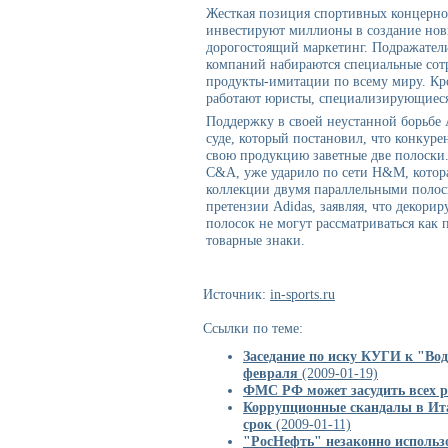
Жесткая позиция спортивных концернов
инвестируют миллионы в создание новы
дорогостоящий маркетинг. Подражател
компаний набираются специальные сот
продукты-имитации по всему миру. Кро
работают юристы, специализирующиеся
Поддержку в своей неустанной борьбе 
суде, который постановил, что конкуре
свою продукцию заветные две полоски.
C&A, уже ударило по сети H&M, котора
коллекции двумя параллельными полос
претензии Adidas, заявляя, что декор
полосок не могут рассматриваться как
товарные знаки.
Источник:
in-sports.ru
Ссылки по теме:
Заседание по иску КУГИ к "Вод
февраля
(2009-01-19)
ФМС РФ может засудить всех р
Коррупционные скандалы в Ит
срок
(2009-01-11)
"РосНефть" незаконно использ