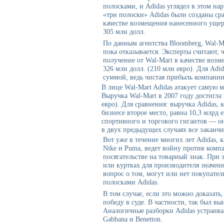
полосками, и Adidas углядел в этом н
«три полоски» Adidas были созданы ср
качестве возмещения нанесенного уще
305 млн долл.
По данным агентства Bloomberg, Wal-M
пока отказывается. Эксперты считают, 
получение от Wal-Mart в качестве воз
326 млн долл. (210 млн евро). Для Adi
суммой, ведь чистая прибыль компании
В лице Wal-Mart Adidas атакует самую 
Выручка Wal-Mart в 2007 году достигла
евро). Для сравнения: выручка Adidas, 
бизнесе второе место, равна 10,3 млрд 
спортивного и торгового гигантов — он
в двух предыдущих случаях все заканч
Вот уже в течение многих лет Adidas, 
Nike и Puma, ведет войну против комп
посягательстве на товарный знак. При 
или куртках для производителя значени
вопрос о том, могут или нет покупател
полосками Adidas.
В том случае, если это можно доказать
победу в суде. В частности, так был в
Аналогичные разборки Adidas устраива
Gabbana и Benetton.