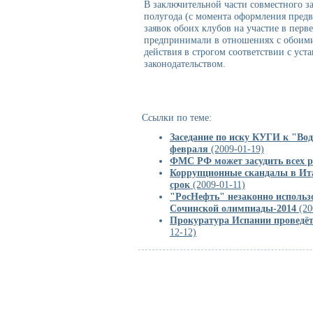
В заключительной части совместного за
полугода (с момента оформления пред
заявок обоих клубов на участие в пер
предпринимали в отношениях с обоими
действия в строгом соответствии с у
законодательством.
Ссылки по теме:
Заседание по иску КУГИ к "Вод
февраля
(2009-01-19)
ФМС РФ может засудить всех р
Коррупционные скандалы в Ит
срок
(2009-01-11)
"РосНефть" незаконно использ
Сочинской олимпиады-2014
(20
Прокуратура Испании проведёт
12-12)