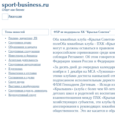
Дискуссии
Темы новостей
ФХР не поддержала ХК "Крылья Советов"
Реклама, маркетинг, PR
Оба хоккейных клуба «Крылья Советов»
Спортивное право
полеОба хоккейных клуба - ПХК «Крыл
Образование и карьера
могут и должны оставаться в правовом 
Спортивные сооружения
всероссийском соревновании среди кома
Инвестиции и финансы
соблюдая Регламент. Об этом говоритс
Агентская деятельность
Федерации хоккея России и Федерации
Спортивные мероприятия
«За десять дней до очередных календа
В регионах
ноября и 1 декабря на МСА «Лужники»
Назначения и отставки
этими клубами достигла наивысшей отм
Соглашения и сделки
подписанном исполнительным директо
Спорт медиа
ФХМ Геннадием Дегтевым. - Исходя из
Выставки и конференции
«Крылышек» (клуба с более чем 60-летн
Спортивная одежда, инвентарь
детских школ и родителей их воспитан
Корпоротивный спорт
взаимоотношения между ПХК «Крылья 
хозяйствующих субъектов, эти клубы бу
апеллирования к руководящих хоккейн
общественности. Это же касается и об