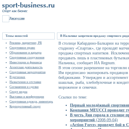
Дискуссии
Темы новостей
В Нальчике запретили продажу спиртного ряд
Реклама, маркетинг, PR
В столице Кабардино-Балкарии на терр
Спортивное право
стадиону «Спартак», где проходят матч
Образование и карьера
продажа спиртных напитков. Исключение
Спортивные сооружения
продавать лишь в пластиковых бутылка
Инвестиции и финансы
Нальчика, сообщает ИА Regnum.
Агентская деятельность
В этом сезоне разрешение на торговлю 
Спортивные мероприятия
Им предписано экипировать продавцов 
В регионах
бейджиками. Утвержден и ассортимент
Назначения и отставки
шашлык, рыба, хлебобулочные и кондите
Соглашения и сделки
мороженое и семечки.
Спорт медиа
Выставки и конференции
Ссылки по теме:
Спортивная одежда, инвентарь
Первый молодёжный спортив
Корпоротивный спорт
Компания MEUCCI проводит ту
В честь Дня города в столице п
мероприятий
(2008-09-04)
«Action Force» проведет бой в 