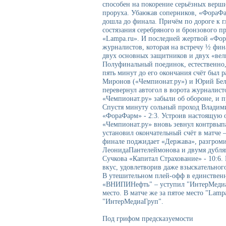
способен на покорение серьёзных верши
проруха. Убаюкав соперников, «ФораФа
дошла до финала. Причём по дороге к г
состязания серебряного и бронзового п
«Lampa.ru». И последней жертвой «Фор
журналистов, которая на встречу ½ фин
двух основных защитников и двух «вел
Полуфинальный поединок, естественно
пять минут до его окончания счёт был 
Миронов («Чемпионат.ру») и Юрий Беля
перевернул автогол в ворота журналист
«Чемпионат.ру» забыли об обороне, и п
Спустя минуту сольный проход Владими
«ФораФарм» - 2:3. Устроив настоящую о
«Чемпионат.ру» вновь зевнул контрвы
установил окончательный счёт в матче 
финале поджидает «Держава», разгроми
ЛеонидаПантелеймонова и двумя дубля
Сучкова «Капитал Страхование» - 10:6.
вкус, удовлетворив даже взыскательног
В утешительном плей-офф в единствен
«ВНИПИНефть" – уступил "ИнтерМедиаГ
место. В матче же за пятое место "Lamp
"ИнтерМедиаГруп".
Под грифом предсказуемости