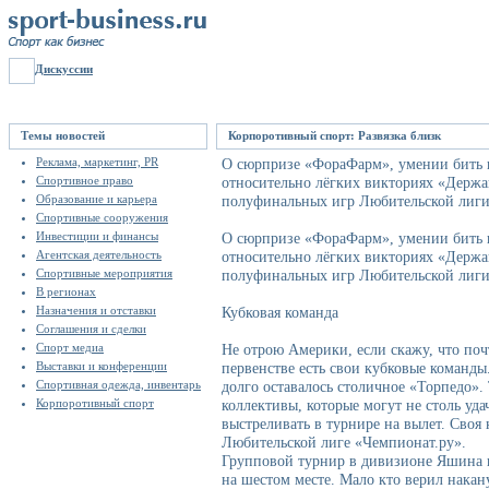
Дискуссии
Темы новостей
Корпоротивный спорт: Развязка близк
Реклама, маркетинг, PR
О сюрпризе «ФораФарм», умении бить п
Спортивное право
относительно лёгких викториях «Держа
Образование и карьера
полуфинальных игр Любительской лиги
Спортивные сооружения
Инвестиции и финансы
О сюрпризе «ФораФарм», умении бить п
Агентская деятельность
относительно лёгких викториях «Держа
Спортивные мероприятия
полуфинальных игр Любительской лиги
В регионах
Назначения и отставки
Кубковая команда
Соглашения и сделки
Спорт медиа
Не отрою Америки, если скажу, что по
Выставки и конференции
первенстве есть свои кубковые команды
Спортивная одежда, инвентарь
долго оставалось столичное «Торпедо».
Корпоротивный спорт
коллективы, которые могут не столь уда
выстреливать в турнире на вылет. Своя 
Любительской лиге «Чемпионат.ру».
Групповой турнир в дивизионе Яшина 
на шестом месте. Мало кто верил накану