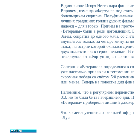
В дивизионе Игоря Нетто пара финалист
Впрочем, команда «Фортуна» под стать
болельщикам сюрприз. Полуфинальная б
лучших традициях голливудских фильмо
надежд – для вторых. Причём на протя
«Ветераны» были в роли догоняющих. Вн
Затем, сократив до одного мяча, со счёт
вдумайтесь только, за четыре минуты д
атака, на острие которой оказался Ден
двух коллективов в серию пенальти. В 
отвернулась от «Фортуны», возвестив 
Соперник «Ветеранов» определялся в с
уже настолько привыкли к гегемонии к
скромная победа со счётом 5:0 расценив
или менее. Теперь на повестке дня фин
Напомним, что в регулярном первенстве
8:3, но то была битва вчерашнего дня.
«Ветераны» приберегли лишний джокер
Что касается утешительного плей-офф, 
"Луч".