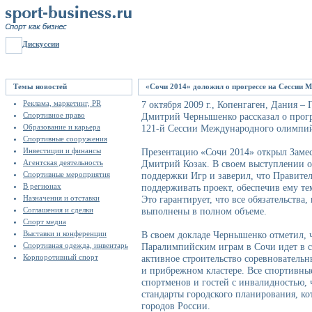
Дискуссии
Темы новостей
«Сочи 2014» доложил о прогрессе на Сессии 
Реклама, маркетинг, PR
7 октября 2009 г., Копенгаген, Дания 
Спортивное право
Дмитрий Чернышенко рассказал о прогре
Образование и карьера
121-й Сессии Международного олимпий
Спортивные сооружения
Инвестиции и финансы
Презентацию «Сочи 2014» открыл Замес
Агентская деятельность
Дмитрий Козак. В своем выступлении о
Спортивные мероприятия
поддержки Игр и заверил, что Правите
В регионах
поддерживать проект, обеспечив ему те
Назначения и отставки
Это гарантирует, что все обязательства
Соглашения и сделки
выполнены в полном объеме.
Спорт медиа
Выставки и конференции
В своем докладе Чернышенко отметил, 
Спортивная одежда, инвентарь
Паралимпийским играм в Сочи идет в с
Корпоротивный спорт
активное строительство соревнователь
и прибрежном кластере. Все спортивны
спортменов и гостей с инвалидностью,
стандарты городского планирования, ко
городов России.