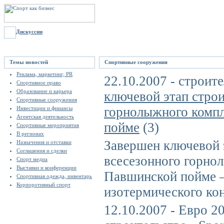
Дискуссии
Темы новостей
Спортивные сооружения
Реклама, маркетинг, PR
22.10.2007 - строит
Спортивное право
Образование и карьера
ключевой этап строи
Спортивные сооружения
горнолыжного компл
Инвестиции и финансы
Агентская деятельность
пойме
(3)
Спортивные мероприятия
В регионах
Завершен ключевой 
Назначения и отставки
Соглашения и сделки
всесезонного горно
Спорт медиа
Выставки и конференции
Павшинской пойме –
Спортивная одежда, инвентарь
Корпоротивный спорт
изотермического кон
12.10.2007 - Евро 2