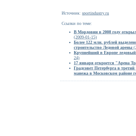
Источник:
sportindustry.ru
Ссылки по теме:
В Мордовии в 2008 году откры
(2009-01-15)
Более 122 млн. рублей выделен
строительство Ледовой арены
(
Крупнейший в Европе ледовый 
24)
17 января откроется "Арена Т
Градсовет Петербурга в третий
манежа в Московском районе г