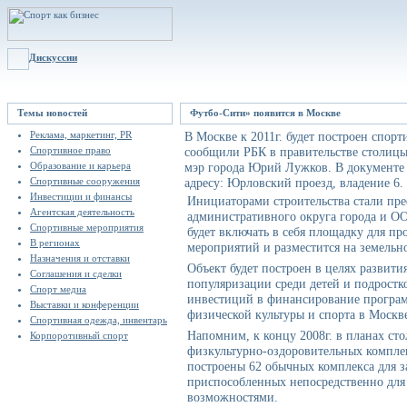
Дискуссии
Темы новостей
Футбо-Сити» появится в Москве
Реклама, маркетинг, PR
В Москве к 2011г. будет построен спор
Спортивное право
сообщили РБК в правительстве столицы
Образование и карьера
мэр города Юрий Лужков. В документе о
Спортивные сооружения
адресу: Юрловский проезд, владение 6.
Инвестиции и финансы
Инициаторами строительства стали пре
Агентская деятельность
административного округа города и 
Спортивные мероприятия
будет включать в себя площадку для п
В регионах
мероприятий и разместится на земельн
Назначения и отставки
Объект будет построен в целях развити
Соглашения и сделки
популяризации среди детей и подростк
Спорт медиа
инвестиций в финансирование програм
Выставки и конференции
физической культуры и спорта в Москв
Спортивная одежда, инвентарь
Напомним, к концу 2008г. в планах ст
Корпоротивный спорт
физкультурно-оздоровительных комплек
построены 62 обычных комплекса для з
приспособленных непосредственно дл
возможностями.