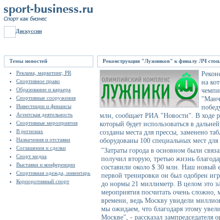
Дискуссии
Темы новостей
Реконструкция "Лужников" к финалу ЛЧ стоил
Реклама, маркетинг, PR
Рекон
Спортивное право
на ко
Образование и карьера
чемпи
Спортивные сооружения
"Манч
Инвестиции и финансы
побед
Агентская деятельность
млн, сообщает РИА "Новости". В ходе р
Спортивные мероприятия
который будет использоваться в дальне
В регионах
созданы места для прессы, заменено т
Назначения и отставки
оборудованы 100 специальных мест для
Соглашения и сделки
"Затраты города в основном были связ
Спорт медиа
получил вторую, третью жизнь благодар
Выставки и конференции
составили около $ 30 млн. Наш новый 
Спортивная одежда, инвентарь
первой тренировки он был одобрен игр
Корпоротивный спорт
до нормы 21 миллиметр. В целом это з
мероприятия посчитать очень сложно, м
времени, ведь Москву увидели миллио
мы ожидаем, что благодаря этому увел
Москве", - рассказал зампредседателя 