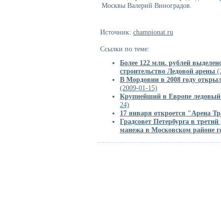
Москвы Валерий Виноградов.
Источник:
championat.ru
Ссылки по теме:
Более 122 млн. рублей выделен
строительство Ледовой арены
(
В Мордовии в 2008 году откры
(2009-01-15)
Крупнейший в Европе ледовый 
24)
17 января откроется "Арена Т
Градсовет Петербурга в третий
манежа в Московском районе г