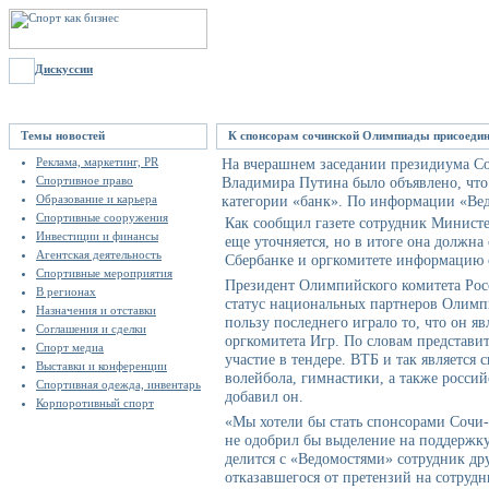
Дискуссии
Темы новостей
К спонсорам сочинской Олимпиады присоеди
Реклама, маркетинг, PR
На вчерашнем заседании президиума Со
Спортивное право
Владимира Путина было объявлено, что
Образование и карьера
категории «банк». По информации «Вед
Спортивные сооружения
Как сообщил газете сотрудник Министе
Инвестиции и финансы
еще уточняется, но в итоге она должна
Агентская деятельность
Сбербанке и оргкомитете информацию о
Спортивные мероприятия
Президент Олимпийского комитета Росс
В регионах
статус национальных партнеров Олимп
Назначения и отставки
пользу последнего играло то, что он я
Соглашения и сделки
оргкомитета Игр. По словам представит
Спорт медиа
участие в тендере. ВТБ и так является
Выставки и конференции
волейбола, гимнастики, а также россий
Спортивная одежда, инвентарь
добавил он.
Корпоротивный спорт
«Мы хотели бы стать спонсорами Сочи-
не одобрил бы выделение на поддержку
делится с «Ведомостями» сотрудник др
отказавшегося от претензий на сотрудн