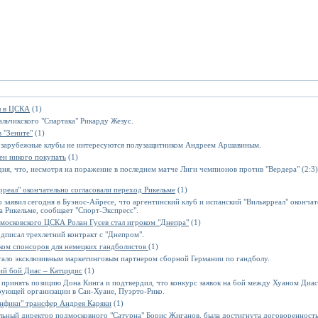
л в ЦСКА
(1)
льчикского "Спартака" Рикарду Жезус.
 "Зените"
(1)
то зарубежные клубы не интересуются полузащитником Андреем Аршавиным.
рен никого покупать
(1)
ня, что, несмотря на поражение в последнем матче Лиги чемпионов против "Вердера" (2:3)
ярреал" окончательно согласовали переход Рикельме
(1)
аявил сегодня в Буэнос-Айресе, что аргентинский клуб и испанский "Вильярреал" окончате
 Рикельме, сообщает "Спорт-Экспресс".
московского ЦСКА Ролан Гусев стал игроком "Днепра"
(1)
одписал трехлетний контракт с "Днепром".
ском спонсоров для немецких гандболистов
(1)
стало эксклюзивным маркетинговым партнером сборной Германии по гандболу.
ий бой Диас – Катцидис
(1)
 принять позицию Дона Кинга и подтвердил, что конкурс заявок на бой между Хуаном Ди
рующей организации в Сан-Хуане, Пуэрто-Рико.
енфики" трансфер Андрея Каряки
(1)
альный директор подмосковного "Сатурна" Борис Жиганов, была достигнута договоренность