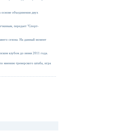
а основе объединения двух
вечкиным
, передает "Спорт-
шнего сезона. На данный момент
зским клубом до июня 2011 года.
по мнению тренерского штаба, игра