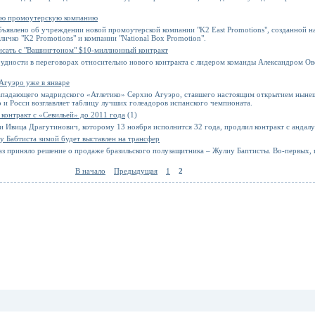
вую промоутерскую компанию
объявлено об учреждении новой промоутерской компании "K2 East Promotions", созданной н
ичко "K2 Promotions" и компании "National Box Promotion".
исать с "Вашингтоном" $10-миллионный контракт
рудности в переговорах относительно нового контракта с лидером команды
Александром О
Агуэро уже в январе
нападающего мадридского «Атлетико» Серхио Агуэро, ставшего настоящим открытием ныне
 и Росси возглавляет таблицу лучших голеадоров испанского чемпионата.
контракт с «Севильей» до 2011 года
(1)
 Ивица Драгутинович, которому 13 ноября исполнится 32 года, продлил контракт с андалу
у Бабтиста зимой будет выставлен на трансфер
аз приняло решение о продаже бразильского полузащитника – Жулиу Баптисты. Во-первых, 
В начало
Предыдущая
1
2