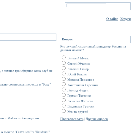
О сайте
|
Услуги
Вопрос
Кто лучший спортивный менеджер России на
данный момент?
Виталий Мутко
Сергей Кущенко
Евгений Гинер
, в зимнее трансферное окно клуб не
Юрий Белоус
Михаил Прохоров
льно согласовали переход в "Боку"
Константин Сарсания
Леонид Федун
Герман Ткаченко
Вячеслав Фетисов
Владислав Третьяк
Кто то другой
асом и Майклом Катцидисом
Проголосовать
|
Другие опросы
 о выкупе "Сатурном" у "Бенфики"