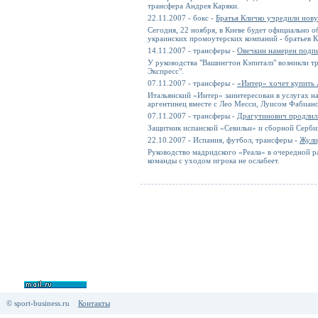
трансфера Андрея Каряки.
22.11.2007 - бокс -
Братья Кличко учредили но
Сегодня, 22 ноября, в Киеве будет официально 
украинских промоутерских компаний - братьев Кл
14.11.2007 - трансферы -
Овечкин намерен подп
У руководства "Вашингтон Кэпиталз" возникли т
Экспресс".
07.11.2007 - трансферы -
«Интер» хочет купить 
Итальянский «Интер» заинтересован в услугах 
аргентинец вместе с Лео Месси, Луисом Фабиано
07.11.2007 - трансферы -
Драгутинович продлил 
Защитник испанской «Севильи» и сборной Сербии
22.10.2007 - Испания, футбол, трансферы -
Жули
Руководство мадридского «Реала» в очередной р
команды с уходом игрока не ослабеет.
© sport-business.ru
Контакты