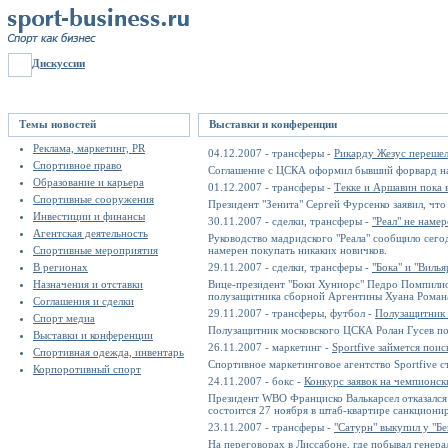
Дискуссии
Темы новостей
Выставки и конференции
Реклама, маркетинг, PR
04.12.2007 - трансферы -
Рикарду Жезус переше
Спортивное право
Соглашение с ЦСКА оформил бывший форвард на
Образование и карьера
01.12.2007 - трансферы -
Текке и Аршавин пока в
Спортивные сооружения
Президент "Зенита" Сергей Фурсенко заявил, ч
Инвестиции и финансы
30.11.2007 - сделки, трансферы -
"Реал" не наме
Агентская деятельность
Руководство мадридского "Реала" сообщило сегод
Спортивные мероприятия
намерен покупать никаких новичков.
В регионах
29.11.2007 - сделки, трансферы -
"Бока" и "Виль
Назначения и отставки
Вице-президент "Боки Хуниорс" Педро Помпилио з
полузащитника сборной Аргентины Хуана Романа
Соглашения и сделки
29.11.2007 - трансферы, футбол -
Полузащитник 
Спорт медиа
Полузащитник московского ЦСКА Ролан Гусев п
Выставки и конференции
26.11.2007 - маркетинг -
Sportfive займется пои
Спортивная одежда, инвентарь
Спортивное маркетинговое агентство Sportfive 
Корпоротивный спорт
24.11.2007 - бокс -
Конкурс заявок на чемпионск
Президент WBO Франциско Валькарсел отказался
состоится 27 ноября в штаб-квартире санкциони
23.11.2007 - трансферы -
"Сатурн" выкупил у "Б
На переговорах в Лиссабоне, где побывал генер