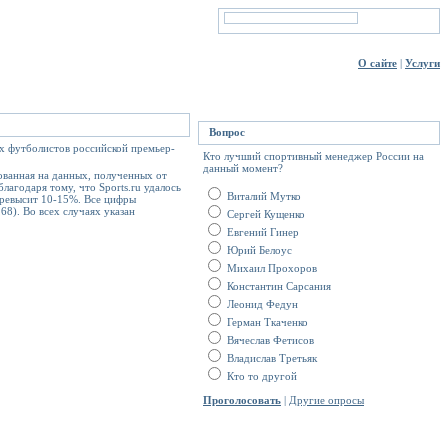
О сайте
|
Услуги
Вопрос
ых футболистов российской премьер-
Кто лучший спортивный менеджер России на
данный момент?
ованная на данных, полученных от
лагодаря тому, что Sports.ru удалось
Виталий Мутко
превысит 10-15%. Все цифры
68). Во всех случаях указан
Сергей Кущенко
Евгений Гинер
Юрий Белоус
Михаил Прохоров
Константин Сарсания
Леонид Федун
Герман Ткаченко
Вячеслав Фетисов
Владислав Третьяк
Кто то другой
Проголосовать
|
Другие опросы