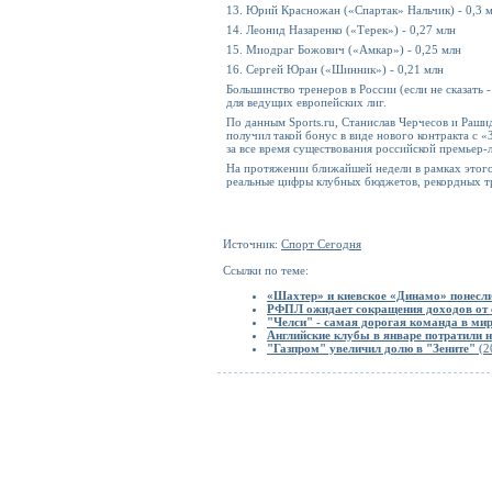
13. Юрий Красножан («Спартак» Нальчик) - 0,3 
14. Леонид Назаренко («Терек») - 0,27 млн
15. Миодраг Божович («Амкар») - 0,25 млн
16. Сергей Юран («Шинник») - 0,21 млн
Большинство тренеров в России (если не сказать
для ведущих европейских лиг.
По данным Sports.ru, Станислав Черчесов и Раш
получил такой бонус в виде нового контракта с 
за все время существования российской премьер-
На протяжении ближайшей недели в рамках этого 
реальные цифры клубных бюджетов, рекордных тр
Источник:
Спорт Сегодня
Ссылки по теме:
«Шахтер» и киевское «Динамо» понесли
РФПЛ ожидает сокращения доходов от 
"Челси" - самая дорогая команда в ми
Английские клубы в январе потратили 
"Газпром" увеличил долю в "Зените"
(2