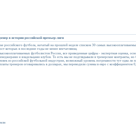
нер в истории российской премьер-лиги
ике российского футбола, начатый на прошлой неделе списком 30 самых высокооплачиваем
 рост которых в последние годы не менее впечатляющ.
 высокооплачиваемых футболистов России, все приведенные цифры - экспертная оценка, осн
неджерами и владельцами клубов. То есть мы не подглядывали в тренерские контракты, но б
человек из российской футбольной индустрии, возможный уровень погрешности тут едва ли 
рплаты тренеров оговаривались в долларах, мы переводили суммы в евро с коэффициентом 0,
 млн