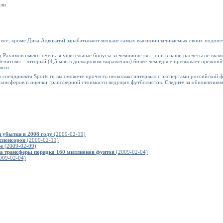
млн
 - все, кроме Дика Адвоката) зарабатывают меньше самых высокооплачиваемых своих подопе
ид Рахимов имеют очень внушительные бонусы за чемпионство - они в наши расчеты не вклю
«Зенитом» - который (4,5 млн в долларовом выражении) более чем вдвое превышает прежний.
лиги.
спецпроекта Sports.ru вы сможете прочесть несколько интервью с экспертами российской ф
ансферов и оценки трансферной стоимости ведущих футболистов. Следите за обновлениям
 убытки в 2008 году
(2009-02-19)
спонсоров
(2009-02-11)
ре
(2009-02-09)
на трансферы порядка 160 миллионов фунтов
(2009-02-04)
009-02-04)