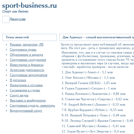
Дискуссии
Темы новостей
Дик Адвокат – самый высокооплачиваемый тре
Реклама, маркетинг, PR
Sports.ru продолжает цикл публикаций об эконом
лиги. На этот раз - речь о тренерских зарплатах,
Спортивное право
Напомним, что, как и в случае со списком самых
Образование и карьера
общения с футболистами, тренерами, агентами, ме
Спортивные сооружения
привлечь к составлению этого списка более 70 
приведены в миллионах евро (в случаях, когда за
Инвестиции и финансы
«чистый» заработок тренеров - после налогов.
Агентская деятельность
1. Дик Адвокат («Зенит») - 3,1 млн
Спортивные мероприятия
2. Олег Блохин («Москва») - 1,5 млн
В регионах
3. Валерий Газзаев (ЦСКА) - 1,05 млн
Назначения и отставки
4. Гаджи Гаджиев («Сатурн») - 1 млн
Соглашения и сделки
5. Рашид Рахимов («Локомотив») - 0,86 млн
Спорт медиа
6. Станислав Черчесов («Спартак») - 0,62 млн
Выставки и конференции
7-8. Андрей Кобелев («Динамо») - 0,55 млн
Спортивная одежда, инвентарь
7-8. Курбан Бердыев («Рубин») - 0,55 млн
Корпоротивный спорт
9-10. Валерий Петраков («Томь») - 0,48 млн
9-10. Леонид Слуцкий («Крылья Советов») - 0,48
11. Славолюб Муслин («Химки») - 0,41 млн
12. Зоран Вулич («Луч-Энергия») - 0,4 млн