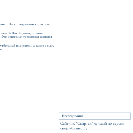
чных. Но это нормальная практика
чены. А Дик Адвокат, похоже,
 Это рекордная тренерская зарплата
утбольной индустрии, а также узнать
и.
Исследования
Сайт ФК "Спартак" лучший по версии
спорт-бизнес.ру