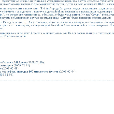
- общественное мнение окончательно утвердится в мысли, что в клубе серьезные трудност
нгом" золотых времен очень смахивают на застой. Не так раньше усиливался ЦСКА, далеко
ичины повременить с новичками. "Рубину" вроде бы уже и некуда - и так много накупили зи
нче тяготеет к солидности и при очень достойной по сравнению с последними годами игре 
н", по словам его гендиректора, обязательно будет усиливаться. Ну так "Сатурн" всегда уси
я, поэтому я бы применил другую формулировку: "Сатурн" будет привычно тратить деньги.
 и Рашид Рахимов. Что бы это значило, сказать сложно, поскольку при очень ветвистом дер
трим - что нам терять, в конце концов? Российский чемпионат сейчас и так интересен. По
ть.
едким исключением, факт, безусловно, примечательный. Нельзя только тратить и тратить на
пах. И недолговечной.
 убытки в 2008 году
(2009-02-19)
спонсоров
(2009-02-11)
ре
(2009-02-09)
на трансферы порядка 160 миллионов фунтов
(2009-02-04)
009-02-04)