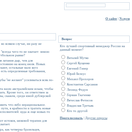
О сайте
|
Услуги
Вопрос
во всяком случае, ни разу не
Кто лучший спортивный менеджер России на
данный момент?
"всегда чего-то не хватает: зимою
футбольном рынке?
Виталий Мутко
ля латания дыр, чем для
Сергей Кущенко
состоянию на конец июля. Новых
скают, остальные мало кого
Евгений Гинер
 есть определенные требования,
Юрий Белоус
Михаил Прохоров
убы "не желают" усиливаться всяк по-
Константин Сарсания
ата назло австралийским искам, чтобы
Леонид Федун
ать. Кроме того, он ответствен за
Герман Ткаченко
ны, скажем, среди юной дублерской
Вячеслав Фетисов
тавить что-либо нерациональное.
Владислав Третьяк
 пути, в крайности и тратить новые
Кто то другой
 исполнителей: куда ж еще новых-то
Проголосовать
|
Другие опросы
 от истоков, шоковой терапии для
ватает.
а, как четверка бразильцев,