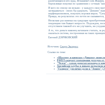
разлетающихся кто куда, Игнашевич или Жирков, 
бережливые покупки по сравнению с сочным "шопи
И кого по списку ни возьми - у каждого свои пр
заглядываться - своих бы удержать. "Динамо" ны
перфекционизмом, покупать игроков впрок. "Сатур
Правда, на результатах это почти не сказываетс
Несколько раз намекал на грядущие приобретения
тенденцию там бывает непросто. Подождем, посмо
отсутствием таковой его ни улучшить, ни ухудши
А то, что деньги наконец начинаем считать, за р
оказаться система, построенная на таких принци
Евгений ДЗИЧКОВСКИЙ
Источник:
Спорт-Экспресс
Ссылки по теме:
«Шахтер» и киевское «Динамо» понесли
РФПЛ ожидает сокращения доходов от 
"Челси" - самая дорогая команда в ми
Английские клубы в январе потратили 
"Газпром" увеличил долю в "Зените"
(2