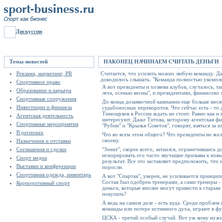
Дискуссии
Темы новостей
НАКОНЕЦ НАЧИНАЕМ СЧИТАТЬ ДЕНЬГИ
Реклама, маркетинг, PR
Считается, что усилить можно любую команду. Даж
доводилось слышать: "Команда полностью укомпле
Спортивное право
А вот президенты и хозяева клубов, случалось, т
Образование и карьера
лета, осенью весны", и президентами, финансов
Спортивные сооружения
До конца дозаявочной кампании еще больше месяца.
Инвестиции и финансы
судьбоносных переворотов. Что сейчас есть - то
Тимощуков в России ждать не стоит. Равно как и 
Агентская деятельность
интересуют. Даже Титова, которому агентская фи
Спортивные мероприятия
"Рубин" и "Крылья Советов", говорят, взяться за
В регионах
Что во всем этом общего? Что президенты не жела
своему.
Назначения и отставки
Соглашения и сделки
"Зенит", скорее всего, затаился, ограничившись 
игнорировать его часто звучащие призывы к новым
Спорт медиа
результат. Все это заставляет предположить, чт
Выставки и конференции
поросли.
Спортивная одежда, инвентарь
А вот "Спартак", уверен, не усиливается принцип
Состав был одобрен тренерами, а сами тренеры - 
Корпоротивный спорт
деньги, которые вполне могут привести к старым 
покупать?
А ведь на самом деле - есть куда. Среди проблем
команды или потере истинного духа, играют в фут
ЦСКА - третий особый случай. Вот уж кому нужна