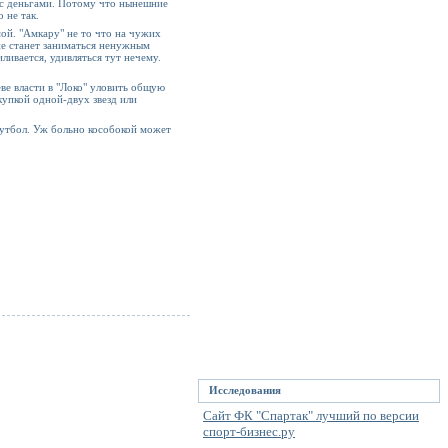
и с деньгами. Потому что нынешние
 не так.
мой. "Амкару" не то что на чужих
не станет заниматься ненужным
ливается, удивляться тут нечему.
еве власти в "Локо" уловить общую
купкой одной-двух звезд или
 футбол. Уж больно кособокой может
Исследования
Сайт ФК "Спартак" лучший по версии
спорт-бизнес.ру