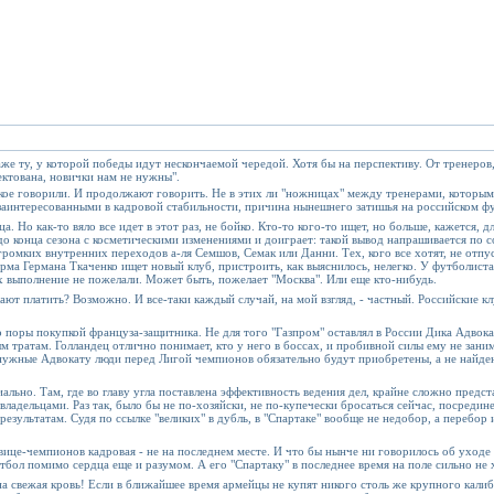
е ту, у которой победы идут нескончаемой чередой. Хотя бы на перспективу. От тренеров, 
ктована, новички нам не нужны".
акое говорили. И продолжают говорить. Не в этих ли "ножницах" между тренерами, которым 
о заинтересованными в кадровой стабильности, причина нынешнего затишья на российском 
 Но как-то вяло все идет в этот раз, не бойко. Кто-то кого-то ищет, но больше, кажется, д
 до конца сезона с косметическими изменениями и доиграет: такой вывод напрашивается по 
громких внутренних переходов а-ля Семшов, Семак или Данни. Тех, кого все хотят, не отпу
рма Германа Ткаченко ищет новый клуб, пристроить, как выяснилось, нелегко. У футболиста
 их выполнение не пожелали. Может быть, пожелает "Москва". Или еще кто-нибудь.
ют платить? Возможно. И все-таки каждый случай, на мой взгляд, - частный. Российские кл
до поры покупкой француза-защитника. Не для того "Газпром" оставлял в России Дика Адвок
 тратам. Голландец отлично понимает, кто у него в боссах, и пробивной силы ему не заним
о нужные Адвокату люди перед Лигой чемпионов обязательно будут приобретены, а не найде
иально. Там, где во главу угла поставлена эффективность ведения дел, крайне сложно предс
владельцами. Раз так, было бы не по-хозяйски, не по-купечески бросаться сейчас, посредине
результатам. Судя по ссылке "великих" в дубль, в "Спартаке" вообще не недобор, а перебор
 вице-чемпионов кадровая - не на последнем месте. И что бы нынче ни говорилось об уходе
бол помимо сердца еще и разумом. А его "Спартаку" в последнее время на поле сильно не х
 свежая кровь! Если в ближайшее время армейцы не купят никого столь же крупного калибр