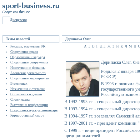
Дискуссии
Темы новостей
Дерипаска Олег
Реклама, маркетинг, PR
А
Б
В
Г
Д
Е
Ж
З
И
К
Л
М
Н
Спортивное право
Образование и карьера
Дерипаска Олег, би
Спортивные сооружения
Инвестиции и финансы
Родился 2 января 196
Агентская деятельность
РСФСР).
Спортивные мероприятия
В 1993 г. окончил ф
В регионах
государственного ун
Назначения и отставки
Российскую экономи
Соглашения и сделки
Спорт медиа
В 1992-1993 гг. - генеральный директ
Выставки и конференции
В 1993-1994 гг. - генеральный директ
Спортивная одежда, инвентарь
Корпоротивный спорт
В 1994-1997 гг. возглавлял Саянский 
В 1997-2001 гг. - президент компании
С 1999 г. - вице-президент Российско
предпринимателей.