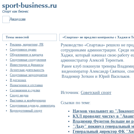
Дискуссии
Темы новостей
«Спартак» не продлил контракты с Хаджи и 
Реклама, маркетинг, PR
Руководство «Спартака» решило не про
Спортивное право
сотрудниками администрации. Среди н
Образование и карьера
Хаджи, который начинал свою работу е
Спортивные сооружения
администратор Алексей Терентьев.
Инвестиции и финансы
Ранее клуб покинули тренеры Владими
Агентская деятельность
видеооператор Александр Святкин, спе
Спортивные мероприятия
Владимир Зоткин и Юрий Васильков.
В регионах
Назначения и отставки
Соглашения и сделки
Источник:
Советский спорт
Спорт медиа
Выставки и конференции
Ссылки по теме:
Спортивная одежда, инвентарь
Корпоротивный спорт
Наумов увольняет из "Локомо
КХЛ проводит чистку в "Аванг
Владимир Федотов больше не 
"Ладу" покинул генеральный 
Генеральный директор ФК "Хи