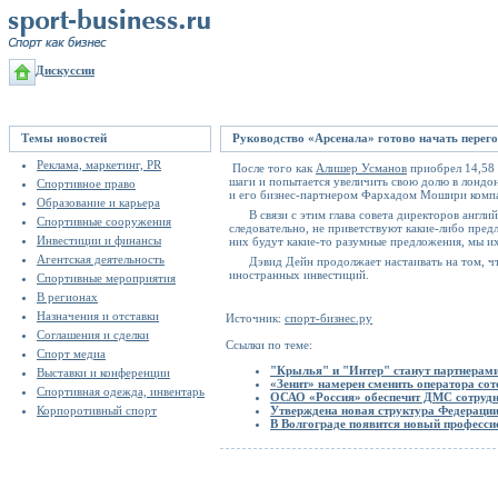
Дискуссии
Темы новостей
Руководство «Арсенала» готово начать перег
Реклама, маркетинг, PR
После того как
Алишер Усманов
приобрел 14,58 
шаги и попытается увеличить свою долю в лондон
Спортивное право
и его бизнес-партнером Фархадом Мошири компан
Образование и карьера
В связи с этим глава совета директоров англий
Спортивные сооружения
следовательно, не приветствуют какие-либо пред
Инвестиции и финансы
них будут какие-то разумные предложения, мы и
Агентская деятельность
Дэвид Дейн продолжает настаивать на том, что
иностранных инвестиций.
Спортивные мероприятия
В регионах
Назначения и отставки
Источник:
спорт-бизнес.ру
Соглашения и сделки
Ссылки по теме:
Спорт медиа
"Крылья" и "Интер" станут партнерам
Выставки и конференции
«Зенит» намерен сменить оператора сот
Спортивная одежда, инвентарь
ОСАО «Россия» обеспечит ДМС сотрудн
Корпоротивный спорт
Утверждена новая структура Федерации
В Волгограде появится новый професс