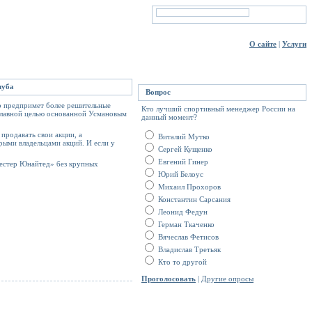
О сайте
|
Услуги
луба
Вопрос
р предпримет более решительные
Кто лучший спортивный менеджер России на
я главной целью основанной Усмановым
данный момент?
продавать свои акции, а
Виталий Мутко
рыми владельцами акций. И если у
Сергей Кущенко
Евгений Гинер
естер Юнайтед» без крупных
Юрий Белоус
Михаил Прохоров
Константин Сарсания
Леонид Федун
Герман Ткаченко
Вячеслав Фетисов
Владислав Третьяк
Кто то другой
Проголосовать
|
Другие опросы