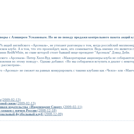
оворы с Алишером Усмановым. Но не по поводу продажи контрольного пакета акций к
% акций английского «Арсенала», не утихают разговоры о том, когда российский миллионе
ском клубе. А в том, что это произойдет, мало, кто сомневается. Ведь именно это являетс
ии Red&White, во главе которой стоит бывший вице-президент “Арсенала” Дэвид Дейн.
ского «Арсенала» Питер Хилл-Вуд заявил: «Мажоритарные акционеры клуба не собираются 
ложения по этому поводу». Однако добавил: «Но мы собираемся вступить в диалог с некото
х рассмотрим».
 «Арсенал» не сможет на равных конкурировать с такими клубами как «Челси» или «Манч
и
(2009-02-13)
овой связи
(2009-02-13)
иков издательства «Индепендент Спорт»
(2009-02-11)
 хоккея с мячом России
(2008-12-18)
иональный футбольный клуб
(2008-12-09)