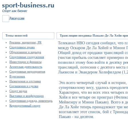
Дискуссии
Темы новостей
Трансляцию поединка Пакьяо-Де Ла Хойя прио
Реклама, маркетинг, PR
Телеканал HBO сегодня сообщил, что п
Спортивное право
между Оскаром Де Ла Хойей и Мэнни П
Образование и карьера
Общий доход от продажи трансляций со
Спортивные сооружения
(чистая прибыль составляет примерно п
Инвестиции и финансы
позволил этому бою войти в десятку р
Агентская деятельность
трансляций, потеснив с десятого мест
Спортивные мероприятия
Льюисом и Эвандером Холифилдом (1,2
В регионах
Назначения и отставки
Это всего четвертый случай в истории,
Соглашения и сделки
супертяжелому весу, удалось преодоле
Спорт медиа
Характерно, что во всех этих четырех
Выставки и конференции
Хойя и все четыре он проиграл (Фелик
Спортивная одежда, инвентарь
Мейвезеру и Мэнни Пакьяо). Всего в д
Корпоротивный спорт
Де Ла Хойе теперь принадлежит три ме
возглавляет этот список, бой с Тринида
Пакьяо - на десятом.