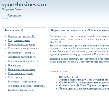
Дискуссии
Темы новостей
Подготовка Украины к Евро-2012 провалена н
Реклама, маркетинг, PR
Ряд министерств до сих пор не разработали свои
Васюник, выступая сегодня, 15 апреля, на второ
Спортивное право
REGNUM.
Образование и карьера
По его словам, речь идет о Минобороны, Минтоп
Спортивные сооружения
здравоохранения и Министерстве образования и н
сказал Васюник. В то же время, отметил чиновни
Инвестиции и финансы
административных мер до заседания Координацио
Агентская деятельность
Васюник также отметил, что отсутствие отрасле
Спортивные мероприятия
такой план не утвержден, это значит, что подгот
В регионах
Назначения и отставки
Ссылки по теме:
Соглашения и сделки
test
(2007-11-06)
Спорт медиа
Украина выделит 200 млн. долларов на
Выставки и конференции
ФИФА и УЕФА не признают новое руко
Отели к Евро-2012 на Украине построят
Спортивная одежда, инвентарь
Львов продаст землю и имущество ради
Корпоротивный спорт