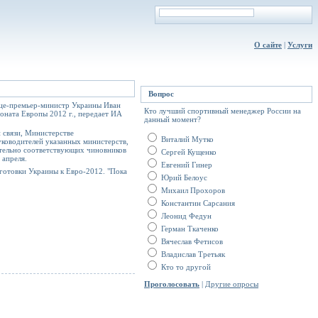
О сайте
|
Услуги
Вопрос
вице-премьер-министр Украины Иван
Кто лучший спортивный менеджер России на
оната Европы 2012 г., передает ИА
данный момент?
 связи, Министерстве
Виталий Мутко
уководителей указанных министерств,
сительно соответствующих чиновников
Сергей Кущенко
 апреля.
Евгений Гинер
готовки Украины к Евро-2012. "Пока
Юрий Белоус
Михаил Прохоров
Константин Сарсания
Леонид Федун
Герман Ткаченко
Вячеслав Фетисов
Владислав Третьяк
Кто то другой
Проголосовать
|
Другие опросы