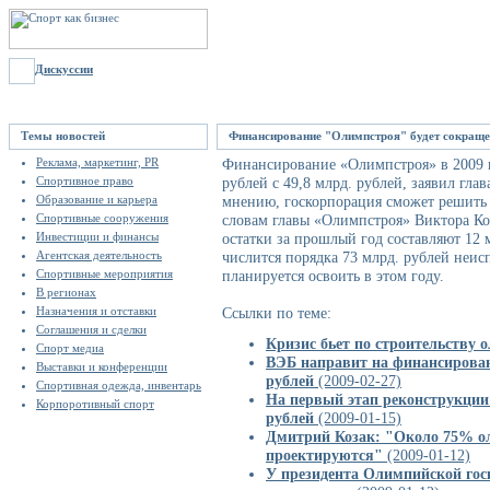
Дискуссии
Темы новостей
Финансирование "Олимпстроя" будет сокращен
Реклама, маркетинг, PR
Финансирование «Олимпстроя» в 2009 г
Спортивное право
рублей с 49,8 млрд. рублей, заявил гла
Образование и карьера
мнению, госкорпорация сможет решить з
Спортивные сооружения
словам главы «Олимпстроя» Виктора Ко
Инвестиции и финансы
остатки за прошлый год составляют 12 
Агентская деятельность
числится порядка 73 млрд. рублей неис
Спортивные мероприятия
планируется освоить в этом году.
В регионах
Назначения и отставки
Ссылки по теме:
Соглашения и сделки
Кризис бьет по строительству 
Спорт медиа
ВЭБ направит на финансирован
Выставки и конференции
рублей
(2009-02-27)
Спортивная одежда, инвентарь
На первый этап реконструкции
Корпоротивный спорт
рублей
(2009-01-15)
Дмитрий Козак: "Около 75% о
проектируются"
(2009-01-12)
У президента Олимпийской гос