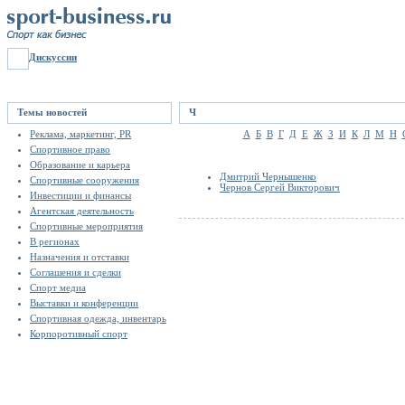
Дискуссии
Темы новостей
Ч
Реклама, маркетинг, PR
А
Б
В
Г
Д
Е
Ж
З
И
К
Л
М
Н
Спортивное право
Образование и карьера
Дмитрий Чернышенко
Спортивные сооружения
Чернов Сергей Викторович
Инвестиции и финансы
Агентская деятельность
Спортивные мероприятия
В регионах
Назначения и отставки
Соглашения и сделки
Спорт медиа
Выставки и конференции
Спортивная одежда, инвентарь
Корпоротивный спорт