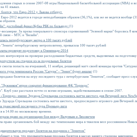
одления старых в сезоне 2007-08 игры Национальной баскетбольной ассоциации (NBA) и в
на 41 языках.
н боится, что Евро-2012 у Львова отберут
к Евро-2012 ведется в городе неподобающим образом (36,1%), или же не ведется вообще 
м образом.
йн": достойный финал Кубка РБК по бильярду
(1)
-восьмерке. За призы генерального спонсора соревнований "Зеленой марки" боролись 8 ком
 связи – МТС и "Билайн".
шлась петербургскому метро в 100 тысяч рублей
 "Зенита" петербургскому метрополитену, превысила 100 тысяч рублей
алаты проверят подготовку к Олимпиаде-2014
воих контролеров на проверки расходования бюджетных средств, выделяемых на подготовк
пропустили на стадион из-за поддельных билетов
не смогла попасть на вчерашний, 11 ноября, решающий матч своей команды против "Сатурна
ого тура чемпионата России "Сатурн" - "Зенит" будет аншлаг
(1)
родажи билетов на игру последнего тура с петербургским "Зенитом", сообщает пресс-служ
 "Лужников" втрое сократит финансирование ФК "Торпедо"
". Клуб уже расстался почти со всеми игроками, задействованными в сезоне-2007.
 «Торпедо» имени Эдуарда Стрельцова состоялись матчи шестого дня Вечерней лиги NewSp
 Эдуарда Стрельцова состоялись матчи шестого, предпоследнего игрового дня Вечерней л
а трансляций последнего тура Премьер-лиги
ся в 14.00 по московскому времени.
ыиграла право на организацию боя между Валуевым и Ляховичем
ала право организовать бой между экс-чемпионами мира в тяжелом весе россиянином Нико
едварительную продажу билетов на поединок с "Зенитом"
щает о том, что предварительная продажа билетов в кассах нашего стадиона завершена.