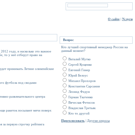
О сайте
|
Услуги
Вопрос
Кто лучший спортивный менеджер России на
данный момент?
 2012 году, и насколько это важное
, то у неё отберут право на
Виталий Мутко
Сергей Кущенко
будет принимать Летние олимпийские
Евгений Гинер
Юрий Белоус
Михаил Прохоров
ого футбола под сводами
Константин Сарсания
Леонид Федун
тивно-развлекательного центра
Герман Ткаченко
Вячеслав Фетисов
Владислав Третьяк
мощи ракеток посылают мячи поверх
Кто то другой
Проголосовать
|
Другие опросы
оя за первую строчку рейтинга