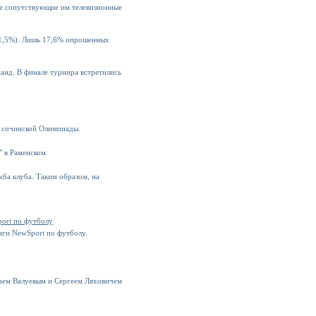
се сопутствующие им телевизионные
(31,5%). Лишь 17,6% опрошенных
анд. В финале турнира встретились
у сочинской Олимпиады.
" в Раменском.
ба клуба. Таким образом, на
ort по футболу
иги NewSport по футболу.
лаем Валуевым и Сергеем Ляховичем