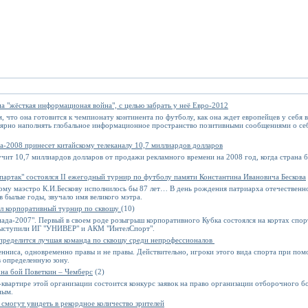
а "жёсткая информационая война", с целью забрать у неё Евро-2012
, что она готовится к чемпионату континента по футболу, как она ждет европейцев у себя в
улярно наполнять глобальное информационное пространство позитивными сообщениями о себе
-2008 принесет китайскому телеканалу 10,7 миллиардов долларов
чит 10,7 миллиардов долларов от продажи рекламного времени на 2008 год, когда страна 
партак" состоялся II ежегодный турнир по футболу памяти Константина Ивановича Бескова
му маэстро К.И.Бескову исполнилось бы 87 лет… В день рождения патриарха отечественн
в былые годы, звучало имя великого мэтра.
л корпоративный турнир по сквошу
(10)
да-2007". Первый в своем роде розыгрыш корпоративного Кубка состоялся на кортах спор
выступили ИГ "УНИВЕР" и АКМ "ИнтелСпорт".
пределится лучшая команда по сквошу среди непрофессионалов
тенниса, одновременно правы и не правы. Действительно, игроки этого вида спорта при по
в определенную зону.
к на бой Поветкин – Чемберс
(2)
-квартире этой организации состоится конкурс заявок на право организации отборочного б
ным.
смогут увидеть в рекордное количество зрителей