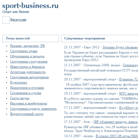
Дискуссии
Темы новостей
Спортивные мероприятия
Реклама, маркетинг, PR
21.11.2007 - Евро 2012 -
Украине будет объявлен
Спортивное право
Если Украина не будет рассказывать Европе о том
Образование и карьера
для страны событие, если Украина не будет рег
проведение Евро-2012.
Спортивные сооружения
21.11.2007 - Олимпиада-2008, медиа -
Олимпиада
Инвестиции и финансы
Государственный китайский телеканал CCTV полу
Агентская деятельность
игры.
Спортивные мероприятия
20.11.2007 - корпоративный спорт -
В манеже "С
В регионах
18 ноября 2007 года прославленному футбольно
Назначения и отставки
знаменитого спартаковского манежа вновь, как и 
Соглашения и сделки
19.11.2007 - корпоративный спорт -
МТС выигра
Спорт медиа
В субботу прошел турнир по сквошу "УНИВЕРсиа
"Мультиспорт". Организаторами соревнований 
Выставки и конференции
17.11.2007 - корпоративный спорт -
В субботу о
Спортивная одежда, инвентарь
Те, кто считают, что сквош - камерный вариант 
Корпоротивный спорт
размеченных линий, как теннисисты через сетку 
17.11.2007 - бокс -
IBF объявляет конкурс заяво
Руководство IBF объявило, что 29 ноября в штаб
между Эдди Чемберсом и Александром Поветки
14.11.2007 - медиа -
В сезоне 2007-08 игры NBA 