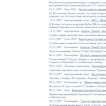
В результате подписания новых соглашений и пр
программы будут транслироваться в 215 странах 
14.11.2007 - Евро 2012 -
Почти четверть львовя
67,6% жителей Львова считают, что подготовка 
уверены, что эта подготовка проводится должны
13.11.2007 - корпоративный спорт -
МТС - "Била
В Москве состоялся розыгрыш Кубка РБК по пулу
команды ведущих российских операторов сотовой
13.11.2007 - мероприятия -
Победа "Зенита" обо
Сумма ущерба, который вчера причинили фанаты
13.11.2007 - Сочи 2014 -
Контролеры Счетной п
Счетная палата направит почти половину всех с
12.11.2007 - болельщики -
Фанатов "Зенита" не 
Часть болельщиков "
Зенита
" (Санкт-Петербург) 
09.11.2007 - болельщики -
На матче заключительн
Подмосковный "Сатурн" объявил о прекращении п
стадионе в Раменском 11 ноября будет аншлаг.
09.11.2007 - Лужники, инвестиции -
Гендиректор
Серьезные перемены ждут в межсезонье "Торпедо
08.11.2007 - корпоративный спорт -
На стадионе
Москва, 7 ноября. На стадионе «Торпедо» имени
08.11.2007 - болельщики, тв -
Обнародавана схем
Все матчи 30 тура состоятся 11 ноября и начнут
06.11.2007 - бокс -
Компания Sauerland Event в
Промоутерская компания Sauerland Event выигр
из Белоруссии.
06.11.2007 - болельщики -
"Сатурн" завершил пр
Администрация футбольного клуба «Сатурн» сооб