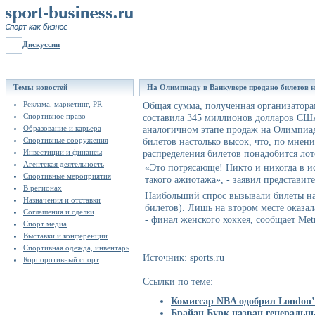
Дискуссии
Темы новостей
На Олимпиаду в Ванкувере продано билетов 
Реклама, маркетинг, PR
Общая сумма, полученная организаторам
Спортивное право
составила 345 миллионов долларов США
Образование и карьера
аналогичном этапе продаж на Олимпиа
Спортивные сооружения
билетов настолько высок, что, по мнени
Инвестиции и финансы
распределения билетов понадобится лот
Агентская деятельность
«Это потрясающе! Никто и никогда в 
Спортивные мероприятия
такого ажиотажа», - заявил представит
В регионах
Наибольший спрос вызывали билеты на
Назначения и отставки
билетов). Лишь на втором месте оказал
Соглашения и сделки
- финал женского хоккея, сообщает Met
Спорт медиа
Выставки и конференции
Спортивная одежда, инвентарь
Источник:
sports.ru
Корпоротивный спорт
Ссылки по теме:
Комиссар NBA одобрил London’
Брайан Бурк назван генераль