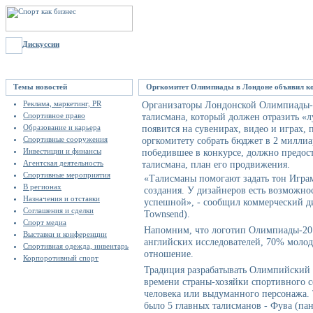
Дискуссии
Темы новостей
Оргкомитет Олимпиады в Лондоне объявил ко
Реклама, маркетинг, PR
Организаторы Лондонской Олимпиады-2
Спортивное право
талисмана, который должен отразить «л
Образование и карьера
появится на сувенирах, видео и играх,
Спортивные сооружения
оргкомитету собрать бюджет в 2 миллиа
Инвестиции и финансы
победившее в конкурсе, должно предост
Агентская деятельность
талисмана, план его продвижения.
Спортивные мероприятия
«Талисманы помогают задать тон Играм
В регионах
создания. У дизайнеров есть возможн
Назначения и отставки
успешной», - сообщил коммерческий ди
Соглашения и сделки
Townsend).
Спорт медиа
Напомним, что логотип Олимпиады-201
Выставки и конференции
английских исследователей, 70% моло
Спортивная одежда, инвентарь
отношение.
Корпоротивный спорт
Традиция разрабатывать Олимпийский т
времени страны-хозяйки спортивного с
человека или выдуманного персонажа.
было 5 главных талисманов - Фува (пан