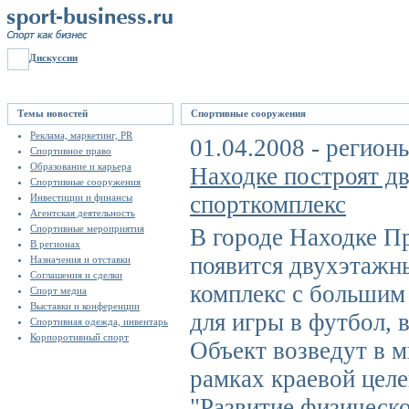
Дискуссии
Темы новостей
Спортивные сооружения
Реклама, маркетинг, PR
01.04.2008 - регион
Спортивное право
Образование и карьера
Находке построят д
Спортивные сооружения
спорткомплекс
Инвестиции и финансы
Агентская деятельность
Спортивные мероприятия
В городе Находке П
В регионах
появится двухэтажн
Назначения и отставки
Соглашения и сделки
комплекс с большим
Спорт медиа
Выставки и конференции
для игры в футбол, 
Спортивная одежда, инвентарь
Корпоротивный спорт
Объект возведут в 
рамках краевой цел
"Развитие физическо