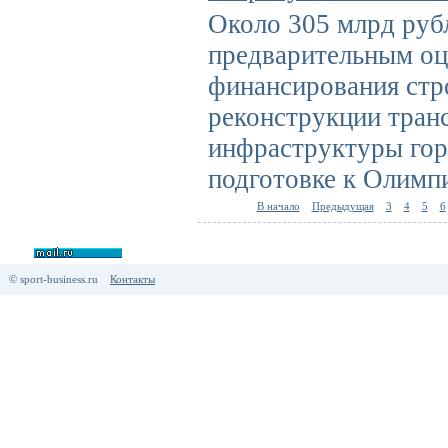
Около 305 млрд руб
предварительным оц
финансирования стр
реконструкции тран
инфраструктуры гор
подготовке к Олимп
В начало
Предыдущая
3
4
5
6
© sport-business.ru
Контакты