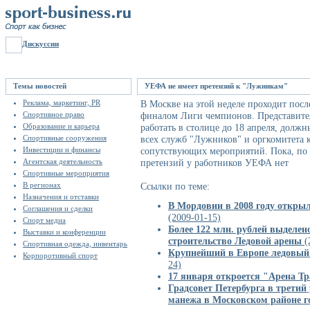
Дискуссии
Темы новостей
УЕФА не имеет претензий к "Лужникам"
Реклама, маркетинг, PR
В Москве на этой неделе проходит пос
Спортивное право
финалом Лиги чемпионов. Представител
Образование и карьера
работать в столице до 18 апреля, долж
Спортивные сооружения
всех служб "Лужников" и оргкомитета 
Инвестиции и финансы
сопутствующих мероприятий. Пока, по
Агентская деятельность
претензий у работников УЕФА нет
Спортивные мероприятия
В регионах
Ссылки по теме:
Назначения и отставки
В Мордовии в 2008 году откры
Соглашения и сделки
(2009-01-15)
Спорт медиа
Более 122 млн. рублей выделен
Выставки и конференции
строительство Ледовой арены
(
Спортивная одежда, инвентарь
Крупнейший в Европе ледовый 
Корпоротивный спорт
24)
17 января откроется "Арена Т
Градсовет Петербурга в третий
манежа в Московском районе г