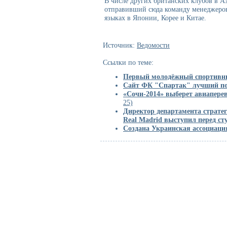
В числе других британских клубов в Аз
отправивший сюда команду менеджеров
языках в Японии, Корее и Китае.
Источник:
Ведомости
Ссылки по теме:
Первый молодёжный спортив
Сайт ФК "Спартак" лучший по 
«Сочи-2014» выберет авиапере
25)
Директор департамента стратег
Real Madrid выступил перед с
Создана Украинская ассоциаци