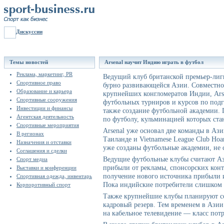
Дискуссии
Темы новостей
Arsenal научит Индию играть в футбол
Реклама, маркетинг, PR
Ведущий клуб британской премьер-лиг
Спортивное право
бурно развивающейся Азии. Совместно 
Образование и карьера
крупнейших конгломератов Индии, Arse
Спортивные сооружения
футбольных турниров и курсов по подг
Инвестиции и финансы
также создание футбольной академии. 
Агентская деятельность
по футболу, кульминацией которых ста
Спортивные мероприятия
Arsenal уже основал две команды в Ази
В регионах
Таиланде и Vietnamese League Club Hoa
Назначения и отставки
уже созданы футбольные академии, не с
Соглашения и сделки
Ведущие футбольные клубы считают А
Спорт медиа
прибыли от рекламы, спонсорских конт
Выставки и конференции
получение нового источника прибыли и
Спортивная одежда, инвентарь
Пока индийские потребители слишком 
Корпоротивный спорт
Также крупнейшие клубы планируют со
кадровый резерв. Тем временем в Азии
на кабельное телевидение — класс пот