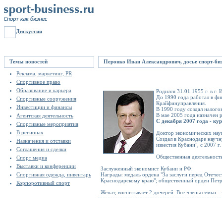
Дискуссии
Темы новостей
Перонко Иван Александрович, досье спорт-биз
Реклама, маркетинг, PR
Спортивное право
Образование и карьера
Родился 31.01.1955 г. в г
До 1990 года работал в фи
Спортивные сооружения
Крайфинуправления.
Инвестиции и финансы
В 1990 году создал налого
В мае 2005 года назначен 
Агентская деятельность
С декабря 2007 года - к
Спортивные мероприятия
В регионах
Доктор экономических наук
Создал в Краснодаре научн
Назначения и отставки
известия Кубани", с 2007 г
Соглашения и сделки
Общественная деятельность
Спорт медиа
Выставки и конференции
Заслуженный экономист Кубани и РФ.
Спортивная одежда, инвентарь
Награды: медаль ордена "За заслуги перед Отечеств
Краснодарскому краю"; общественный орден Петра
Корпоротивный спорт
Женат, воспитывает 2 дочерей. Все члены семьи -