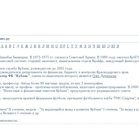
нес.ру
А
Б
В
Г
Д
Е
Ж
З
И
К
Л
М
Н
О
П
Р
С
Т
У
Ф
Х
Ц
Ч
Ш
Щ
Э
Ю
Я
. Ишимбае Башкирии. В 1973-1975 гг. служил в Советской Армии. В 1980 году окончил КубГУ
нансовой системе: старший экономист, замначальника отдела Крайфо, заведующий финотдел
вую службу Кубани, руководил ею до 2005 года.
руководителем департамента по финансам, бюджету и контролю Краснодарского края.
уратор ФК "Кубань"
, одним из акционеров которого является
Олег Дерипаска
, профессор. Автор более 80 научных трудов, из них 3 монографии.
ую школу, ее профиль - проблемы налогообложения, налоговое администрирование. В 2000
. - "Налоговые и финансовые известия Кубани", председатель его редакционного совета.
: председатель краевой федерации футбола, президент футбольного клуба "ГНС-Спартак", к
ом" II степени; медали - "За выдающийся вклад в развитие Кубани" I степени, "За вклад в р
 Великого I степени и др.
 экономисты.