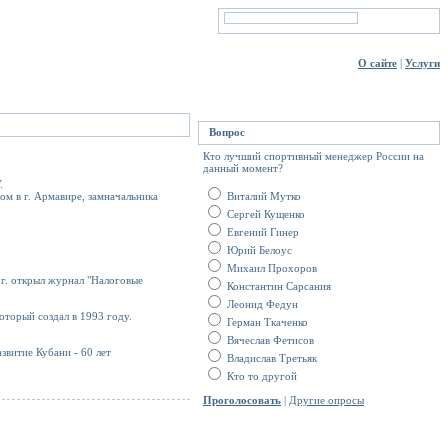
О сайте
|
Услуги
Вопрос
Кто лучший спортивный менеджер России на
данный момент?
.
ом в г. Армавире, замначальника
Виталий Мутко
Сергей Кущенко
Евгений Гинер
Юрий Белоус
Михаил Прохоров
 г. открыл журнал "Налоговые
Константин Сарсания
Леонид Федун
оторый создал в 1993 году.
Герман Ткаченко
Вячеслав Фетисов
азвитие Кубани - 60 лет
Владислав Третьяк
Кто то другой
Проголосовать
|
Другие опросы